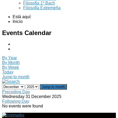
Filosofía 1º Bach
Filosofía Extremeña
Está aquí:
Inicio
Events Calendar
By Year
By Month
By Week
Today
Jump to month
Jump to month
Preceding Day
Wednesday 31 December 2025
Following Day
No events were found