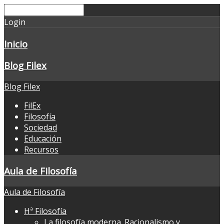
Login
Inicio
Blog Filex
Blog Filex
FilEx
Filosofía
Sociedad
Educación
Recursos
Aula de Filosofía
Aula de Filosofía
Hª Filosofía
La filosofía moderna. Racionalismo y