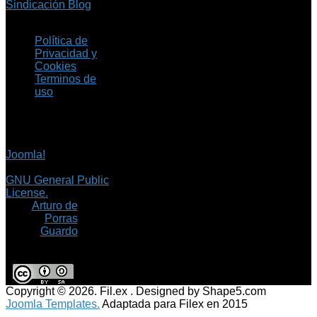
Sindicación Blog
Política de
Privacidad y
Cookies
Terminos de
uso
Copyright © 2026 Fil.ex
. Todos los derechos
reservados.
Joomla!
es software
libre, liberado bajo la
GNU General Public
License.
©
Arturo de
Porras
Guardo
Copyright © 2026. Fil.ex . Designed by Shape5.com
Joomla Templates.
Adaptada para Filex en 2015