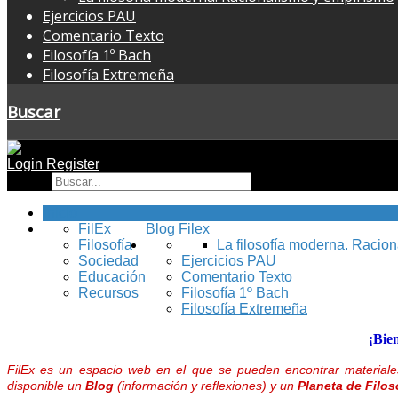
Ejercicios PAU
Comentario Texto
Filosofía 1º Bach
Filosofía Extremeña
Buscar
Login
Register
Buscar
Inicio
FilEx
Blog Filex
Filosofía
La filosofía moderna. Racio
Sociedad
Ejercicios PAU
Educación
Comentario Texto
Recursos
Filosofía 1º Bach
Filosofía Extremeña
¡Bie
FilEx es un espacio web en el que se pueden encontrar materiales
disponible un
Blog
(información y reflexiones) y un
Planeta de Filos