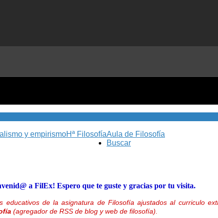
nalismo y empirismo
Hª Filosofía
Aula de Filosofía
Buscar
nvenid@ a FilEx! Espero que te guste y gracias por tu visita.
 educativos de la asignatura de Filosofía ajustados al curriculo 
ofía
(agregador de RSS de blog y web de filosofía).