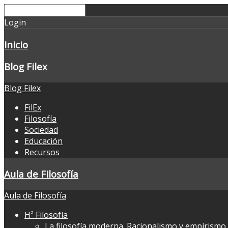
Login
Inicio
Blog Filex
Blog Filex
FilEx
Filosofía
Sociedad
Educación
Recursos
Aula de Filosofía
Aula de Filosofía
Hª Filosofía
La filosofía moderna. Racionalismo y empirismo