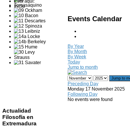
Está aquí:
Inicio
Events Calendar
By Year
By Month
By Week
Today
Jump to month
Jump to m
Preceding Day
Monday 17 November 2025
Following Day
No events were found
Actualidad
Filosofía en
Extremadura