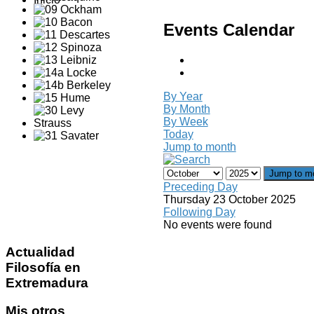
Events Calendar
By Year
By Month
By Week
Today
Jump to month
Jump to m
Preceding Day
Thursday 23 October 2025
Following Day
No events were found
Actualidad
Filosofía en
Extremadura
Mis
otros