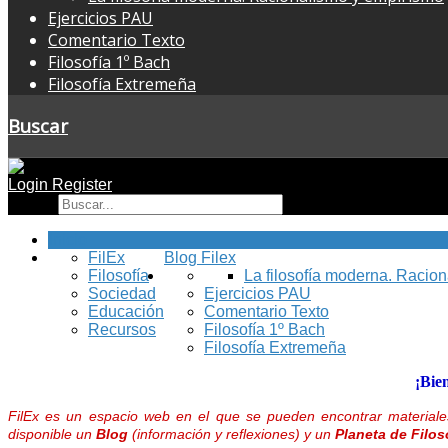
Ejercicios PAU
Comentario Texto
Filosofía 1º Bach
Filosofía Extremeña
Buscar
Login
Register
Buscar
Inicio
FilEx
Blog Filex
Filosofía
La filosofía moderna. Racio
Sociedad
Ejercicios PAU
Educación
Comentario Texto
Recursos
Filosofía 1º Bach
Filosofía Extremeña
¡Bie
FilEx es un espacio web en el que se pueden encontrar materiales
disponible un
Blog
(información y reflexiones) y un
Planeta de Filos