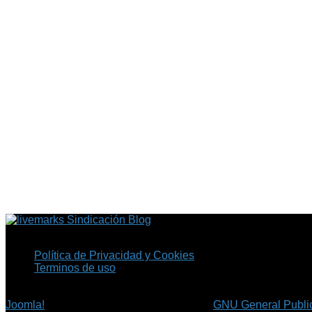
Sindicación Blog
Política de Privacidad y Cookies
Terminos de uso
Copyright © 2026 Fil.ex . Todos los derechos reservados.
Joomla!
es software libre, liberado bajo la
GNU General Public