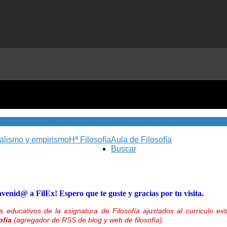
nalismo y empirismo
Hª Filosofía
Aula de Filosofía
Buscar
nvenid@ a FilEx! Espero que te guste y gracias por tu visita.
 educativos de la asignatura de Filosofía ajustados al curriculo 
ofía
(agregador de RSS de blog y web de filosofía).