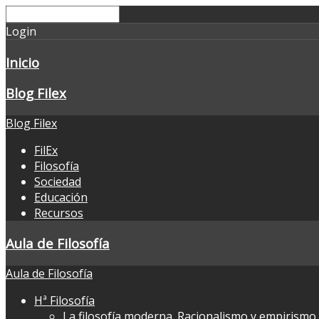
Login
Inicio
Blog Filex
Blog Filex
FilEx
Filosofía
Sociedad
Educación
Recursos
Aula de Filosofía
Aula de Filosofía
Hª Filosofía
La filosofía moderna. Racionalismo y empirismo