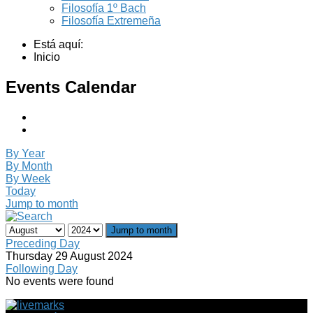
Filosofía 1º Bach
Filosofía Extremeña
Está aquí:
Inicio
Events Calendar
By Year
By Month
By Week
Today
Jump to month
Jump to month
Preceding Day
Thursday 29 August 2024
Following Day
No events were found