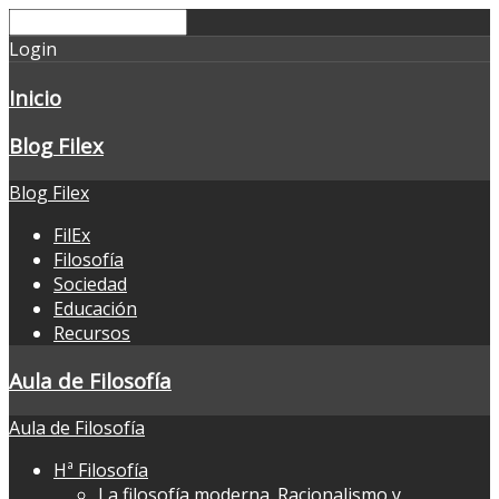
Login
Inicio
Blog Filex
Blog Filex
FilEx
Filosofía
Sociedad
Educación
Recursos
Aula de Filosofía
Aula de Filosofía
Hª Filosofía
La filosofía moderna. Racionalismo y