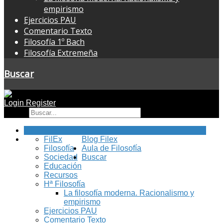
empirismo
Ejercicios PAU
Comentario Texto
Filosofía 1º Bach
Filosofía Extremeña
Buscar
Login
Register
Buscar
Inicio
FilEx
Blog Filex
Filosofía
Aula de Filosofía
Sociedad
Buscar
Educación
Recursos
Hª Filosofía
La filosofía moderna. Racionalismo y
empirismo
Ejercicios PAU
Comentario Texto