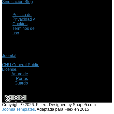
Sindicación Blog
Política de
Privacidad y
Cookies
Terminos de
uso
Copyright © 2026 Fil.ex
. Todos los derechos
reservados.
Joomla!
es software
libre, liberado bajo la
GNU General Public
License.
©
Arturo de
Porras
Guardo
Copyright © 2026. Fil.ex . Designed by Shape5.com
Joomla Templates.
Adaptada para Filex en 2015