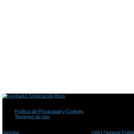
Sindicación Blog
Política de Privacidad y Cookies
Terminos de uso
Copyright © 2026 Fil.ex . Todos los derechos reservados.
Joomla!
es software libre, liberado bajo la
GNU General Public