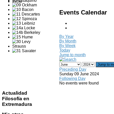
Inicio
Events Calendar
By Year
By Month
By Week
Today
Jump to month
Jump to m
Preceding Day
Sunday 09 June 2024
Following Day
No events were found
Actualidad
Filosofía en
Extremadura