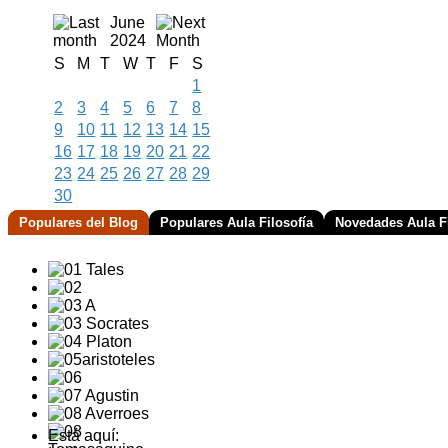
June
2024
S
M
T
W
T
F
S
1
2
3
4
5
6
7
8
9
10
11
12
13
14
15
16
17
18
19
20
21
22
23
24
25
26
27
28
29
30
Populares del Blog
Populares Aula Filosofía
Novedades Aula Fi
Está aquí: