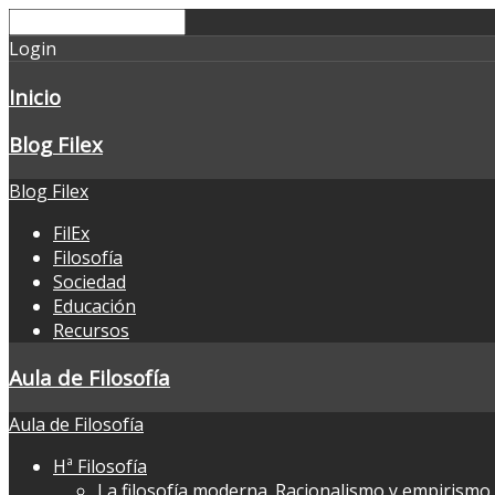
Login
Inicio
Blog Filex
Blog Filex
FilEx
Filosofía
Sociedad
Educación
Recursos
Aula de Filosofía
Aula de Filosofía
Hª Filosofía
La filosofía moderna. Racionalismo y empirismo