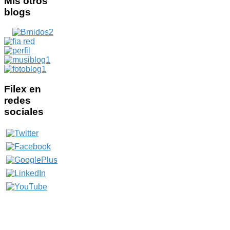
Mis
otros
blogs
Filex
en
redes
sociales