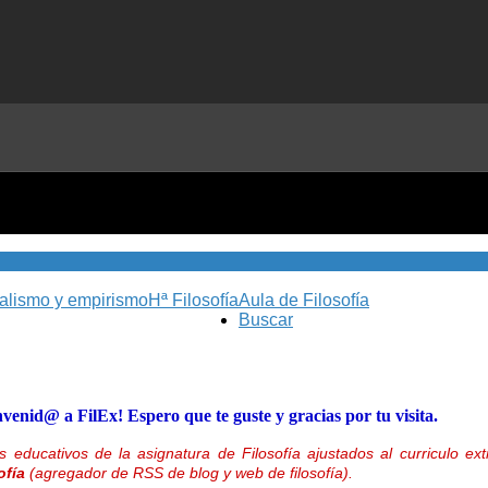
nalismo y empirismo
Hª Filosofía
Aula de Filosofía
Buscar
nvenid@ a FilEx! Espero que te guste y gracias por tu visita.
 educativos de la asignatura de Filosofía ajustados al curriculo 
ofía
(agregador de RSS de blog y web de filosofía).