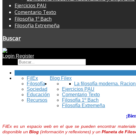
Ejercicios PAU
Comentario Texto
Filosofía 1º Bach
Filosofía Extremeña
Buscar
Login
Register
Buscar
Inicio
FilEx
Blog Filex
Filosofía
La filosofía moderna. Racio
Sociedad
Ejercicios PAU
Educación
Comentario Texto
Recursos
Filosofía 1º Bach
Filosofía Extremeña
¡Bie
FilEx es un espacio web en el que se pueden encontrar materiales
disponible un
Blog
(información y reflexiones) y un
Planeta de Filos