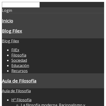
Login
Inicio
Blog Filex
Blog Filex
FilEx
Filosofía
Sociedad
Educación
Recursos
Aula de Filosofía
Aula de Filosofía
Hª Filosofía
La filosofía moderna. Racionalismo y