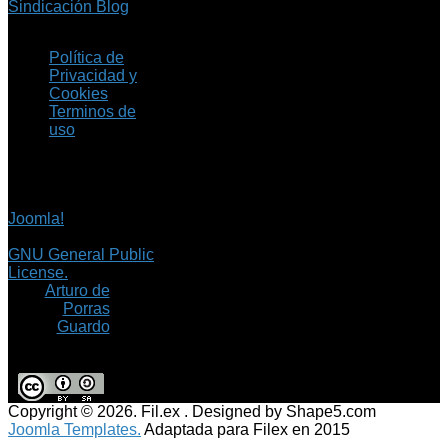
Sindicación Blog
Política de
Privacidad y
Cookies
Terminos de
uso
Copyright © 2026 Fil.ex
. Todos los derechos
reservados.
Joomla!
es software
libre, liberado bajo la
GNU General Public
License.
©
Arturo de
Porras
Guardo
Copyright © 2026. Fil.ex . Designed by Shape5.com
Joomla Templates.
Adaptada para Filex en 2015