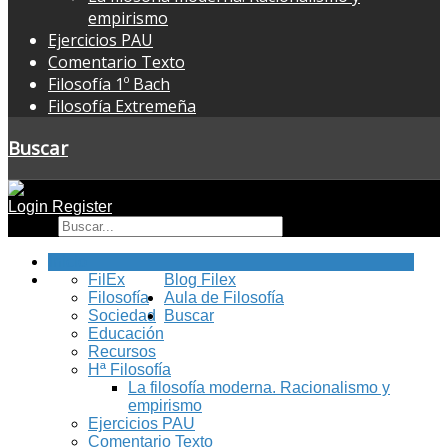
empirismo
Ejercicios PAU
Comentario Texto
Filosofía 1º Bach
Filosofía Extremeña
Buscar
Login
Register
Buscar
Inicio
FilEx
Blog Filex
Filosofía
Aula de Filosofía
Sociedad
Buscar
Educación
Recursos
Hª Filosofía
La filosofía moderna. Racionalismo y
empirismo
Ejercicios PAU
Comentario Texto