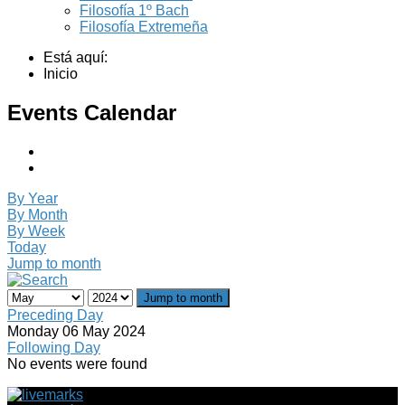
Filosofía 1º Bach
Filosofía Extremeña
Está aquí:
Inicio
Events Calendar
By Year
By Month
By Week
Today
Jump to month
Jump to month
Preceding Day
Monday 06 May 2024
Following Day
No events were found