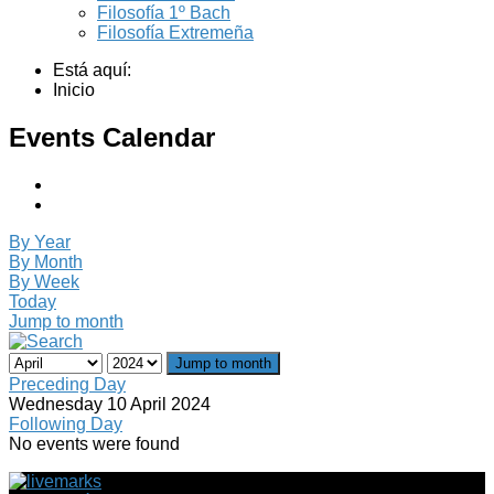
Filosofía 1º Bach
Filosofía Extremeña
Está aquí:
Inicio
Events Calendar
By Year
By Month
By Week
Today
Jump to month
Jump to month
Preceding Day
Wednesday 10 April 2024
Following Day
No events were found