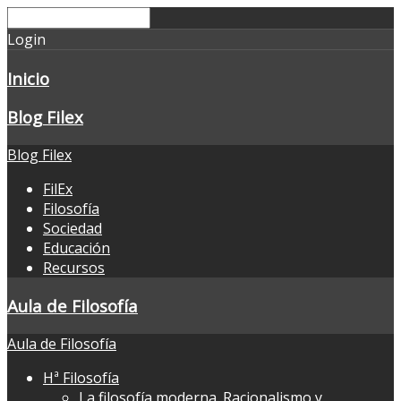
Login
Inicio
Blog Filex
Blog Filex
FilEx
Filosofía
Sociedad
Educación
Recursos
Aula de Filosofía
Aula de Filosofía
Hª Filosofía
La filosofía moderna. Racionalismo y