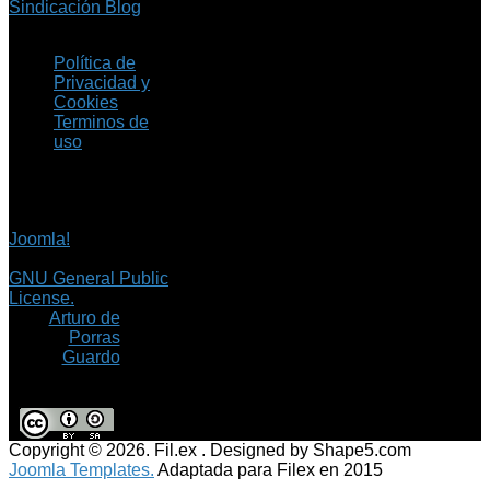
Sindicación Blog
Política de
Privacidad y
Cookies
Terminos de
uso
Copyright © 2026 Fil.ex
. Todos los derechos
reservados.
Joomla!
es software
libre, liberado bajo la
GNU General Public
License.
©
Arturo de
Porras
Guardo
Copyright © 2026. Fil.ex . Designed by Shape5.com
Joomla Templates.
Adaptada para Filex en 2015