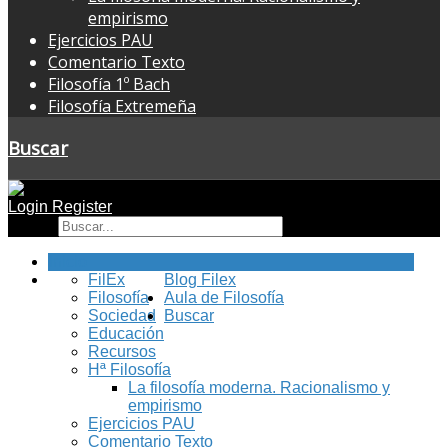
empirismo
Ejercicios PAU
Comentario Texto
Filosofía 1º Bach
Filosofía Extremeña
Buscar
Login
Register
Buscar
Inicio
FilEx
Blog Filex
Filosofía
Aula de Filosofía
Sociedad
Buscar
Educación
Recursos
Hª Filosofía
La filosofía moderna. Racionalismo y
empirismo
Ejercicios PAU
Comentario Texto