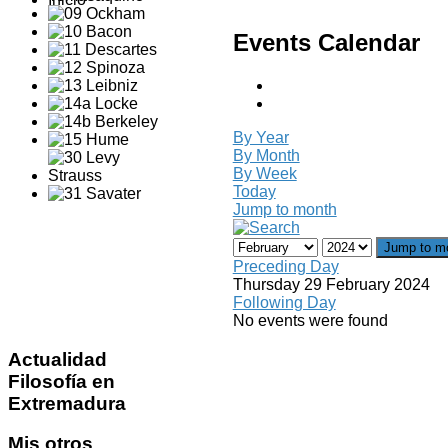
Events Calendar
By Year
By Month
By Week
Today
Jump to month
Jump to m
Preceding Day
Thursday 29 February 2024
Following Day
No events were found
Actualidad
Filosofía en
Extremadura
Mis
otros