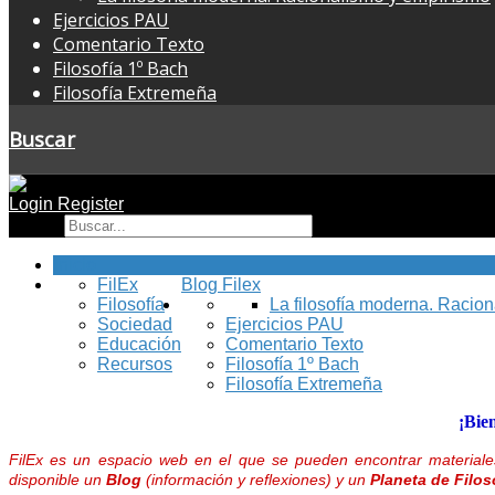
Ejercicios PAU
Comentario Texto
Filosofía 1º Bach
Filosofía Extremeña
Buscar
Login
Register
Buscar
Inicio
FilEx
Blog Filex
Filosofía
La filosofía moderna. Racio
Sociedad
Ejercicios PAU
Educación
Comentario Texto
Recursos
Filosofía 1º Bach
Filosofía Extremeña
¡Bie
FilEx es un espacio web en el que se pueden encontrar materiales
disponible un
Blog
(información y reflexiones) y un
Planeta de Filos