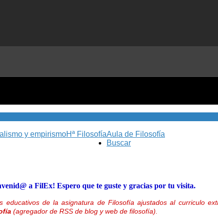
nalismo y empirismo
Hª Filosofía
Aula de Filosofía
Buscar
nvenid@ a FilEx! Espero que te guste y gracias por tu visita.
 educativos de la asignatura de Filosofía ajustados al curriculo 
ofía
(agregador de RSS de blog y web de filosofía).