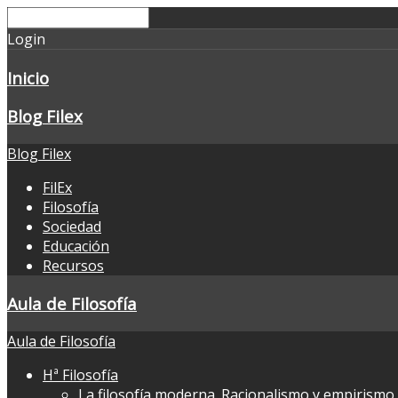
Login
Inicio
Blog Filex
Blog Filex
FilEx
Filosofía
Sociedad
Educación
Recursos
Aula de Filosofía
Aula de Filosofía
Hª Filosofía
La filosofía moderna. Racionalismo y empirismo