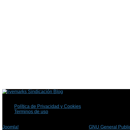
Sindicación Blog
Política de Privacidad y Cookies
Terminos de uso
Copyright © 2026 Fil.ex . Todos los derechos reservados.
Joomla!
es software libre, liberado bajo la
GNU General Public