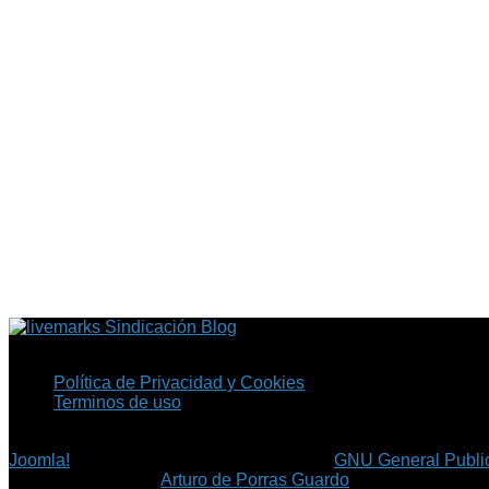
Sindicación Blog
Política de Privacidad y Cookies
Terminos de uso
Copyright © 2026 Fil.ex . Todos los derechos reservados.
Joomla!
es software libre, liberado bajo la
GNU General Public
©
Arturo de Porras Guardo