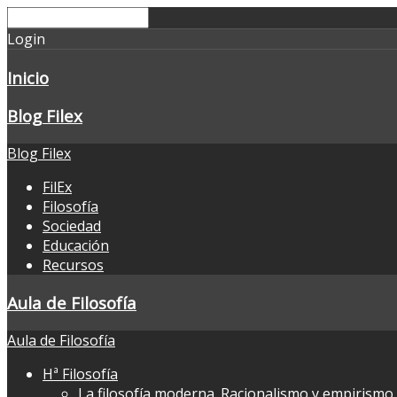
Login
Inicio
Blog Filex
Blog Filex
FilEx
Filosofía
Sociedad
Educación
Recursos
Aula de Filosofía
Aula de Filosofía
Hª Filosofía
La filosofía moderna. Racionalismo y empirismo