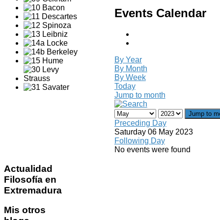
Events Calendar
By Year
By Month
By Week
Today
Jump to month
Jump to m
Preceding Day
Saturday 06 May 2023
Following Day
No events were found
Actualidad
Filosofía en
Extremadura
Mis
otros