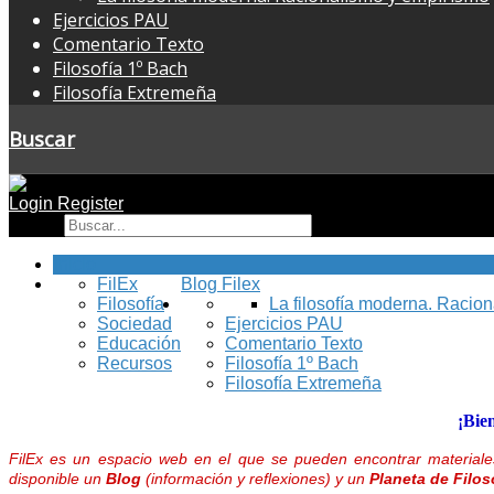
Ejercicios PAU
Comentario Texto
Filosofía 1º Bach
Filosofía Extremeña
Buscar
Login
Register
Buscar
Inicio
FilEx
Blog Filex
Filosofía
La filosofía moderna. Racio
Sociedad
Ejercicios PAU
Educación
Comentario Texto
Recursos
Filosofía 1º Bach
Filosofía Extremeña
¡Bie
FilEx es un espacio web en el que se pueden encontrar materiales
disponible un
Blog
(información y reflexiones) y un
Planeta de Filos