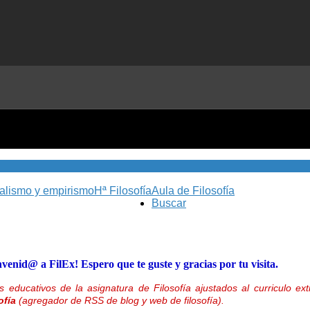
nalismo y empirismo
Hª Filosofía
Aula de Filosofía
Buscar
nvenid@ a FilEx! Espero que te guste y gracias por tu visita.
 educativos de la asignatura de Filosofía ajustados al curriculo 
ofía
(agregador de RSS de blog y web de filosofía).