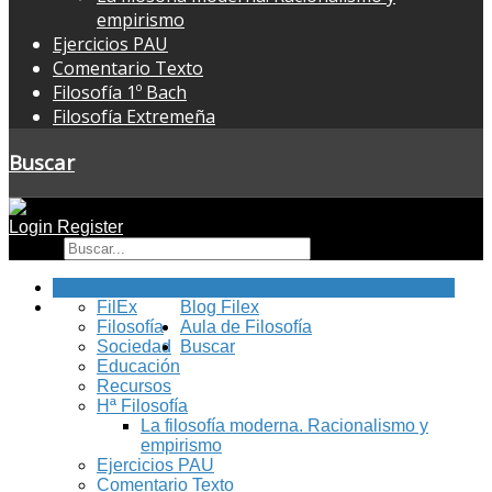
empirismo
Ejercicios PAU
Comentario Texto
Filosofía 1º Bach
Filosofía Extremeña
Buscar
Login
Register
Buscar
Inicio
FilEx
Blog Filex
Filosofía
Aula de Filosofía
Sociedad
Buscar
Educación
Recursos
Hª Filosofía
La filosofía moderna. Racionalismo y
empirismo
Ejercicios PAU
Comentario Texto