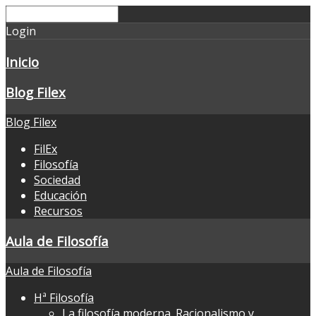
Login
Inicio
Blog Filex
Blog Filex
FilEx
Filosofía
Sociedad
Educación
Recursos
Aula de Filosofía
Aula de Filosofía
Hª Filosofía
La filosofía moderna. Racionalismo y