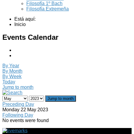
Filosofía 1º Bach
Filosofía Extremeña
Está aquí:
Inicio
Events Calendar
By Year
By Month
By Week
Today
Jump to month
Jump to month
Preceding Day
Monday 22 May 2023
Following Day
No events were found