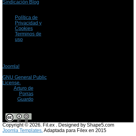
Sindicación Blog
Política de
Privacidad y
Cookies
Terminos de
uso
Copyright © 2026 Fil.ex
. Todos los derechos
reservados.
Joomla!
es software
libre, liberado bajo la
GNU General Public
License.
©
Arturo de
Porras
Guardo
Copyright © 2026. Fil.ex . Designed by Shape5.com
Joomla Templates.
Adaptada para Filex en 2015