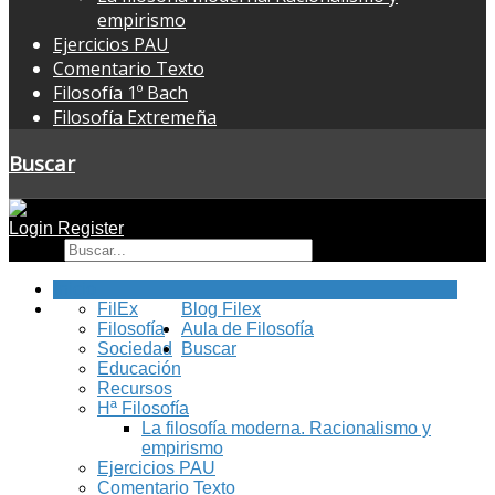
empirismo
Ejercicios PAU
Comentario Texto
Filosofía 1º Bach
Filosofía Extremeña
Buscar
Login
Register
Buscar
Inicio
FilEx
Blog Filex
Filosofía
Aula de Filosofía
Sociedad
Buscar
Educación
Recursos
Hª Filosofía
La filosofía moderna. Racionalismo y
empirismo
Ejercicios PAU
Comentario Texto