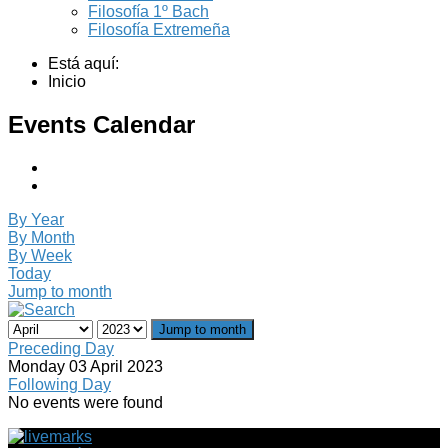
Filosofía 1º Bach
Filosofía Extremeña
Está aquí:
Inicio
Events Calendar
By Year
By Month
By Week
Today
Jump to month
Jump to month
Preceding Day
Monday 03 April 2023
Following Day
No events were found