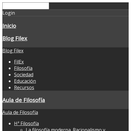
Login
Inicio
Blog Filex
Blog Filex
FilEx
Filosofía
Sociedad
Educación
Recursos
Aula de Filosofía
Aula de Filosofía
Hª Filosofía
La filosofía moderna. Racionalismo y