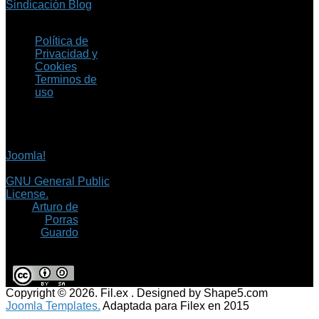
Sindicación Blog
Política de
Privacidad y
Cookies
Terminos de
uso
Copyright © 2026 Fil.ex
. Todos los derechos
reservados.
Joomla!
es software
libre, liberado bajo la
GNU General Public
License.
©
Arturo de
Porras
Guardo
Copyright © 2026. Fil.ex . Designed by Shape5.com
Joomla Templates.
Adaptada para Filex en 2015