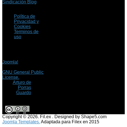
Sindicación Blog
Política de
Privacidad y
Cookies
Terminos de
uso
Copyright © 2026 Fil.ex
. Todos los derechos
reservados.
Joomla!
es software
libre, liberado bajo la
GNU General Public
License.
©
Arturo de
Porras
Guardo
Copyright © 2026. Fil.ex . Designed by Shape5.com
Joomla Templates.
Adaptada para Filex en 2015