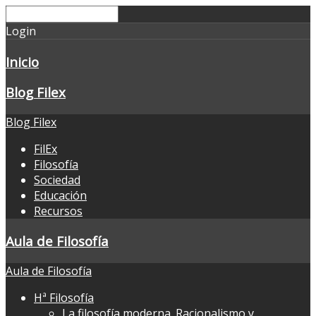
Login
Inicio
Blog Filex
Blog Filex
FilEx
Filosofía
Sociedad
Educación
Recursos
Aula de Filosofía
Aula de Filosofía
Hª Filosofía
La filosofía moderna. Racionalismo y