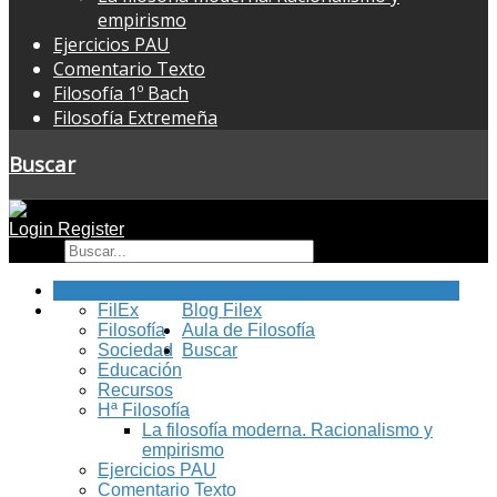
empirismo
Ejercicios PAU
Comentario Texto
Filosofía 1º Bach
Filosofía Extremeña
Buscar
Login
Register
Buscar
Inicio
FilEx
Blog Filex
Filosofía
Aula de Filosofía
Sociedad
Buscar
Educación
Recursos
Hª Filosofía
La filosofía moderna. Racionalismo y
empirismo
Ejercicios PAU
Comentario Texto