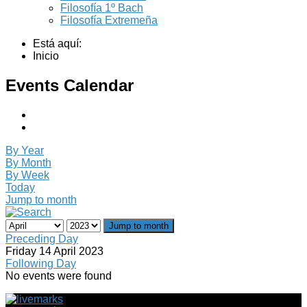
Filosofía 1º Bach
Filosofía Extremeña
Está aquí:
Inicio
Events Calendar
By Year
By Month
By Week
Today
Jump to month
Jump to month
Preceding Day
Friday 14 April 2023
Following Day
No events were found