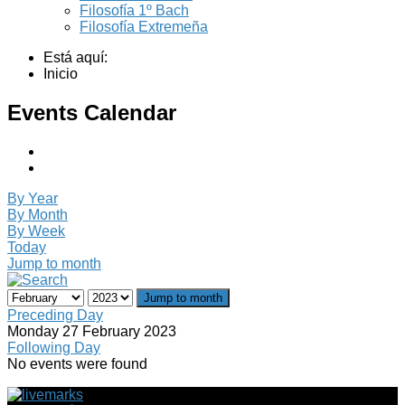
Filosofía 1º Bach
Filosofía Extremeña
Está aquí:
Inicio
Events Calendar
By Year
By Month
By Week
Today
Jump to month
Jump to month
Preceding Day
Monday 27 February 2023
Following Day
No events were found