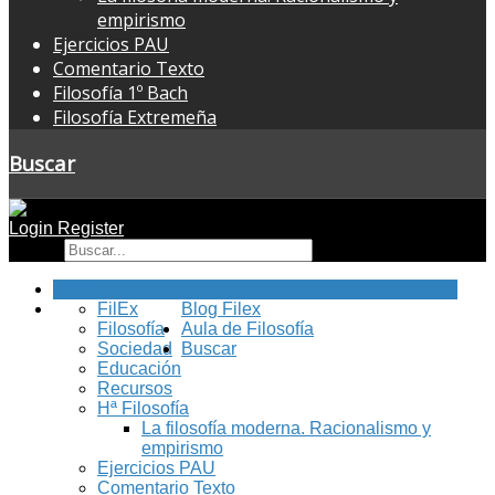
empirismo
Ejercicios PAU
Comentario Texto
Filosofía 1º Bach
Filosofía Extremeña
Buscar
Login
Register
Buscar
Inicio
FilEx
Blog Filex
Filosofía
Aula de Filosofía
Sociedad
Buscar
Educación
Recursos
Hª Filosofía
La filosofía moderna. Racionalismo y
empirismo
Ejercicios PAU
Comentario Texto