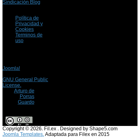
Sindicación Blog
Política de
Privacidad y
Cookies
Terminos de
uso
Copyright © 2026 Fil.ex
. Todos los derechos
reservados.
Joomla!
es software
libre, liberado bajo la
GNU General Public
License.
©
Arturo de
Porras
Guardo
Copyright © 2026. Fil.ex . Designed by Shape5.com
Joomla Templates.
Adaptada para Filex en 2015