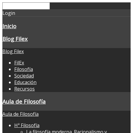
Login
Inicio
Blog Filex
Blog Filex
FilEx
Filosofía
Sociedad
Educación
Recursos
Aula de Filosofía
Aula de Filosofía
Hª Filosofía
La filosofía moderna. Racionalismo y