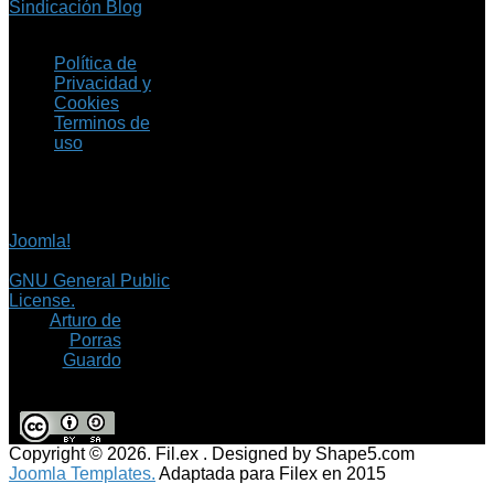
Sindicación Blog
Política de
Privacidad y
Cookies
Terminos de
uso
Copyright © 2026 Fil.ex
. Todos los derechos
reservados.
Joomla!
es software
libre, liberado bajo la
GNU General Public
License.
©
Arturo de
Porras
Guardo
Copyright © 2026. Fil.ex . Designed by Shape5.com
Joomla Templates.
Adaptada para Filex en 2015