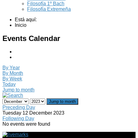
Filosofía 1º Bach
Filosofía Extremeña
Está aquí:
Inicio
Events Calendar
By Year
By Month
By Week
Today
Jump to month
Jump to month
Preceding Day
Tuesday 12 December 2023
Following Day
No events were found