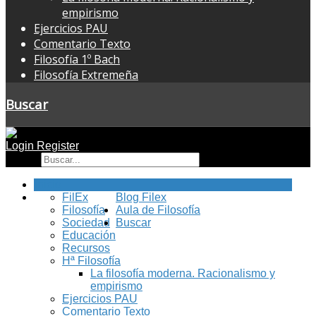
empirismo
Ejercicios PAU
Comentario Texto
Filosofía 1º Bach
Filosofía Extremeña
Buscar
Login
Register
Buscar
Inicio
FilEx
Blog Filex
Filosofía
Aula de Filosofía
Sociedad
Buscar
Educación
Recursos
Hª Filosofía
La filosofía moderna. Racionalismo y
empirismo
Ejercicios PAU
Comentario Texto