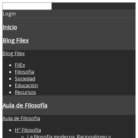
Login
Inicio
Blog Filex
Blog Filex
FilEx
Filosofía
Sociedad
Educación
Recursos
Aula de Filosofía
Aula de Filosofía
Hª Filosofía
La filosofía moderna. Racionalismo y