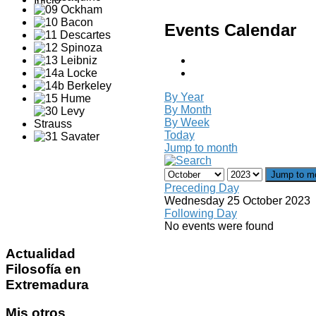
Events Calendar
By Year
By Month
By Week
Today
Jump to month
Jump to m
Preceding Day
Wednesday 25 October 2023
Following Day
No events were found
Actualidad
Filosofía en
Extremadura
Mis
otros