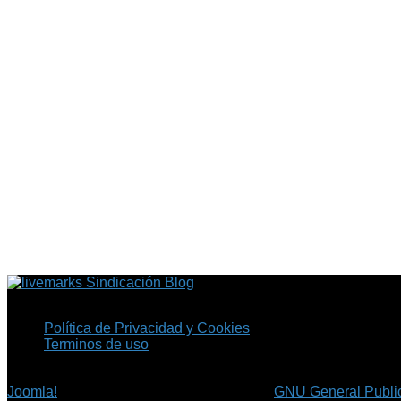
Sindicación Blog
Política de Privacidad y Cookies
Terminos de uso
Copyright © 2026 Fil.ex . Todos los derechos reservados.
Joomla!
es software libre, liberado bajo la
GNU General Public