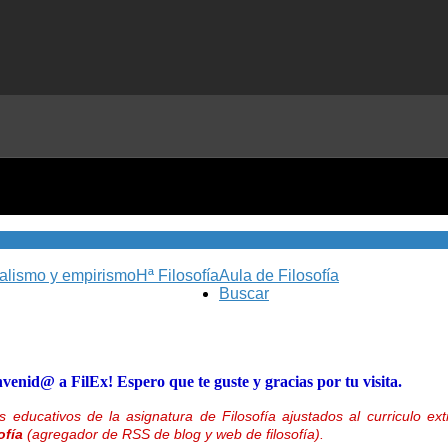
nalismo y empirismo
Hª Filosofía
Aula de Filosofía
Buscar
nvenid@ a FilEx! Espero que te guste y gracias por tu visita.
 educativos de la asignatura de Filosofía ajustados al curriculo 
ofía
(agregador de RSS de blog y web de filosofía).