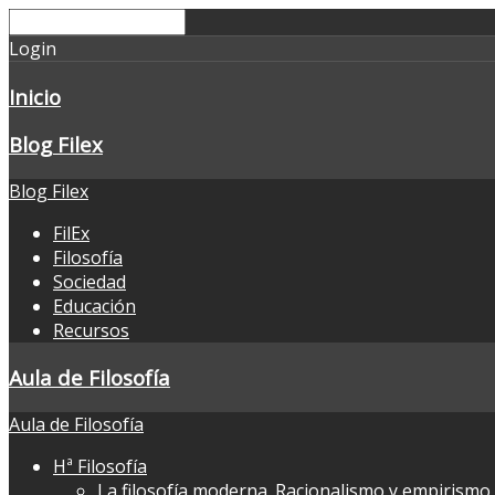
Login
Inicio
Blog Filex
Blog Filex
FilEx
Filosofía
Sociedad
Educación
Recursos
Aula de Filosofía
Aula de Filosofía
Hª Filosofía
La filosofía moderna. Racionalismo y empirismo