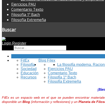
Ejercicios PAU
Comentario Texto
Filosofía 1º Bach
Filosofía Extremeña
Buscar
Login
Register
Buscar
Inicio
FilEx
Blog Filex
Filosofía
La filosofía moderna. Racio
Sociedad
Ejercicios PAU
Educación
Comentario Texto
Recursos
Filosofía 1º Bach
Filosofía Extremeña
¡Bie
FilEx es un espacio web en el que se pueden encontrar materiales
disponible un
Blog
(información y reflexiones) y un
Planeta de Filos