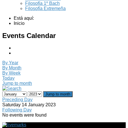
Filosofía 1º Bach
Filosofía Extremeña
Está aquí:
Inicio
Events Calendar
By Year
By Month
By Week
Today
Jump to month
Jump to month
Preceding Day
Saturday 14 January 2023
Following Day
No events were found