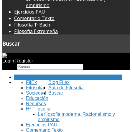
empirismo
Ejercicios PAU
Comentario Texto
Filosofía 1º Bach
Filosofía Extremeña
Buscar
Login
Register
Buscar
Inicio
FilEx
Blog Filex
Filosofía
Aula de Filosofía
Sociedad
Buscar
Educación
Recursos
Hª Filosofía
La filosofía moderna. Racionalismo y
empirismo
Ejercicios PAU
Comentario Texto