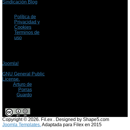
Sindicación Blog
Política de
Privacidad y
Cookies
Terminos de
uso
Copyright © 2026 Fil.ex
. Todos los derechos
reservados.
Joomla!
es software
libre, liberado bajo la
GNU General Public
License.
©
Arturo de
Porras
Guardo
Copyright © 2026. Fil.ex . Designed by Shape5.com
Joomla Templates.
Adaptada para Filex en 2015