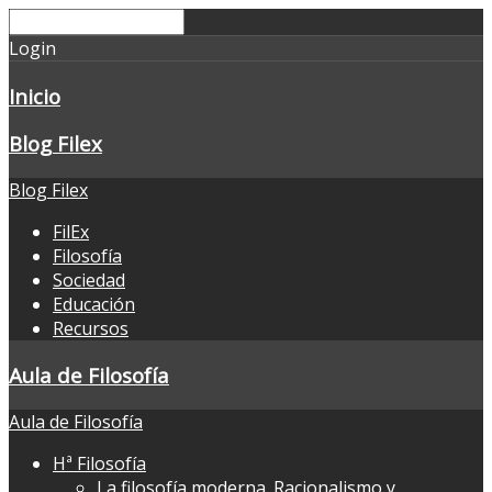
Login
Inicio
Blog Filex
Blog Filex
FilEx
Filosofía
Sociedad
Educación
Recursos
Aula de Filosofía
Aula de Filosofía
Hª Filosofía
La filosofía moderna. Racionalismo y