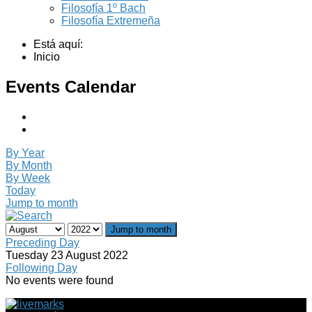
Filosofía 1º Bach
Filosofía Extremeña
Está aquí:
Inicio
Events Calendar
By Year
By Month
By Week
Today
Jump to month
Jump to month
Preceding Day
Tuesday 23 August 2022
Following Day
No events were found