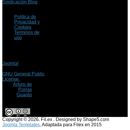
Sindicación Blog
Política de
Privacidad y
Cookies
Terminos de
uso
Copyright © 2026 Fil.ex
. Todos los derechos
reservados.
Joomla!
es software
libre, liberado bajo la
GNU General Public
License.
©
Arturo de
Porras
Guardo
Copyright © 2026. Fil.ex . Designed by Shape5.com
Joomla Templates.
Adaptada para Filex en 2015