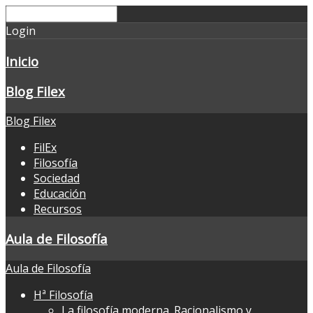
Login
Inicio
Blog Filex
Blog Filex
FilEx
Filosofía
Sociedad
Educación
Recursos
Aula de Filosofía
Aula de Filosofía
Hª Filosofía
La filosofía moderna. Racionalismo y