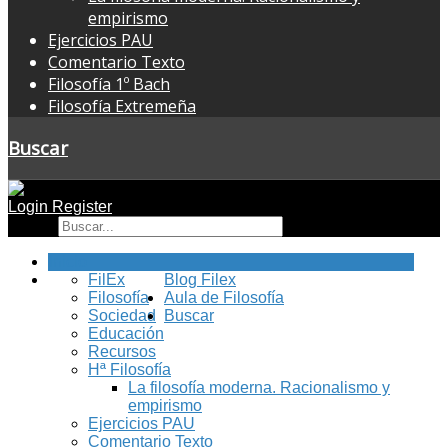
empirismo
Ejercicios PAU
Comentario Texto
Filosofía 1º Bach
Filosofía Extremeña
Buscar
Login
Register
Buscar
Inicio
FilEx
Blog Filex
Filosofía
Aula de Filosofía
Sociedad
Buscar
Educación
Recursos
Hª Filosofía
La filosofía moderna. Racionalismo y
empirismo
Ejercicios PAU
Comentario Texto