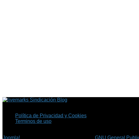
Sindicación Blog
Política de Privacidad y Cookies
Terminos de uso
Copyright © 2026 Fil.ex . Todos los derechos reservados.
Joomla!
es software libre, liberado bajo la
GNU General Public