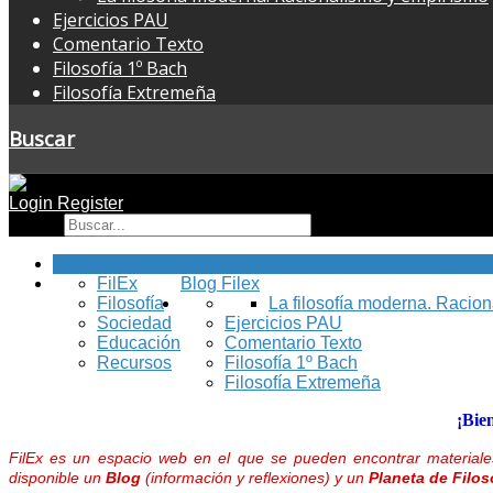
Ejercicios PAU
Comentario Texto
Filosofía 1º Bach
Filosofía Extremeña
Buscar
Login
Register
Buscar
Inicio
FilEx
Blog Filex
Filosofía
La filosofía moderna. Racio
Sociedad
Ejercicios PAU
Educación
Comentario Texto
Recursos
Filosofía 1º Bach
Filosofía Extremeña
¡Bie
FilEx es un espacio web en el que se pueden encontrar materiales
disponible un
Blog
(información y reflexiones) y un
Planeta de Filos