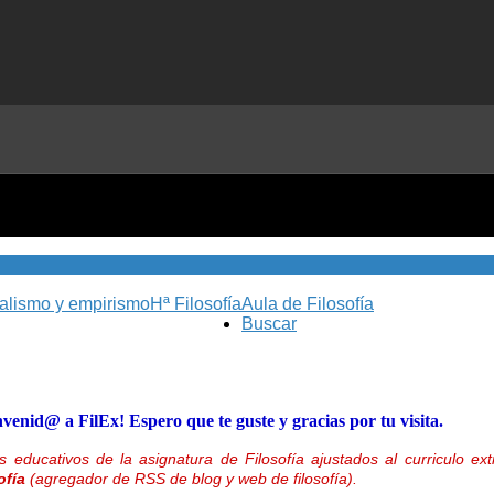
nalismo y empirismo
Hª Filosofía
Aula de Filosofía
Buscar
nvenid@ a FilEx! Espero que te guste y gracias por tu visita.
 educativos de la asignatura de Filosofía ajustados al curriculo 
ofía
(agregador de RSS de blog y web de filosofía).