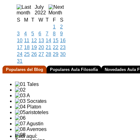
July
2022
S
M
T
W
T
F
S
1
2
3
4
5
6
7
8
9
10
11
12
13
14
15
16
17
18
19
20
21
22
23
24
25
26
27
28
29
30
31
Populares del Blog
Populares Aula Filosofía
Novedades Aula Fi
Está aquí: