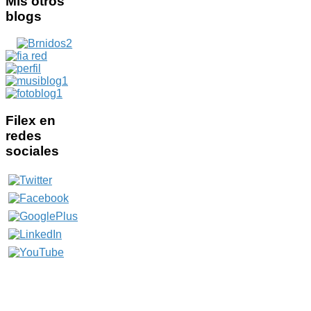
Mis
otros
blogs
Filex
en
redes
sociales