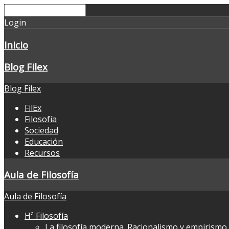
Login
Inicio
Blog Filex
Blog Filex
FilEx
Filosofía
Sociedad
Educación
Recursos
Aula de Filosofía
Aula de Filosofía
Hª Filosofía
La filosofía moderna. Racionalismo y empirismo