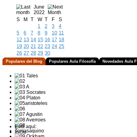
June
2022
S
M
T
W
T
F
S
1
2
3
4
5
6
7
8
9
10
11
12
13
14
15
16
17
18
19
20
21
22
23
24
25
26
27
28
29
30
Populares del Blog
Populares Aula Filosofía
Novedades Aula Fi
Está aquí:
Inicio