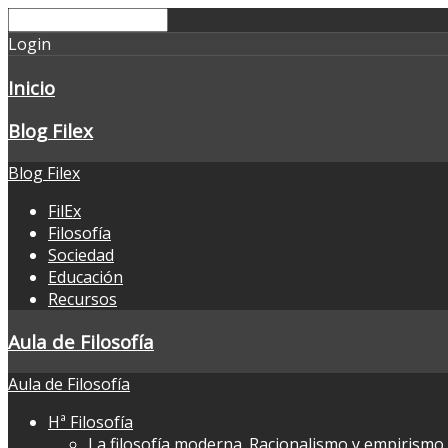
Login
Inicio
Blog Filex
Blog Filex
FilEx
Filosofía
Sociedad
Educación
Recursos
Aula de Filosofía
Aula de Filosofía
Hª Filosofía
La filosofía moderna. Racionalismo y empirismo