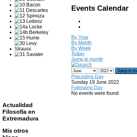
Events Calendar
By Year
By Month
By Week
Today
Jump to month
Jump to m
Preceding Day
Sunday 19 June 2022
Following Day
No events were found
Actualidad
Filosofía en
Extremadura
Mis
otros