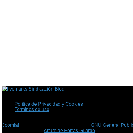
Sindicación Blog
Política de Privacidad y Cookies
Terminos de uso
Copyright © 2026 Fil.ex . Todos los derechos reservados.
Joomla!
es software libre, liberado bajo la
GNU General Public
©
Arturo de Porras Guardo