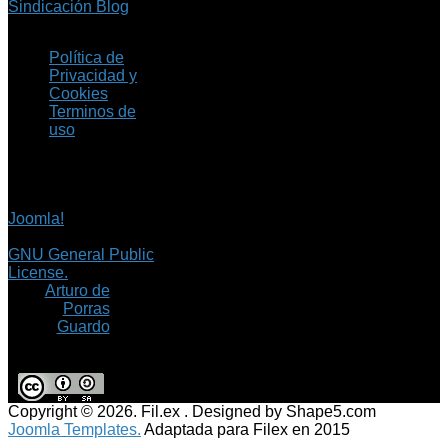
Sindicación Blog
Política de
Privacidad y
Cookies
Terminos de
uso
Copyright © 2026 Fil.ex
. Todos los derechos
reservados.
Joomla!
es software
libre, liberado bajo la
GNU General Public
License.
©
Arturo de
Porras
Guardo
Copyright © 2026. Fil.ex . Designed by Shape5.com
Joomla Templates.
Adaptada para Filex en 2015