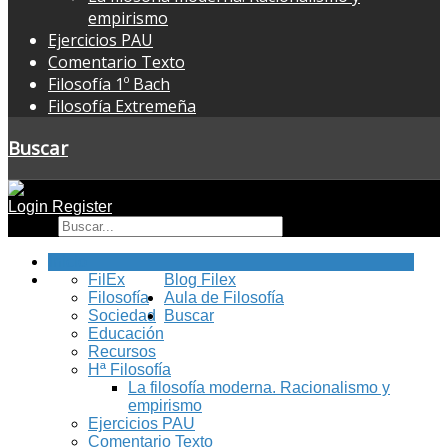
empirismo
Ejercicios PAU
Comentario Texto
Filosofía 1º Bach
Filosofía Extremeña
Buscar
Login
Register
Buscar
Inicio
FilEx
Blog Filex
Filosofía
Aula de Filosofía
Sociedad
Buscar
Educación
Recursos
Hª Filosofía
La filosofía moderna. Racionalismo y
empirismo
Ejercicios PAU
Comentario Texto