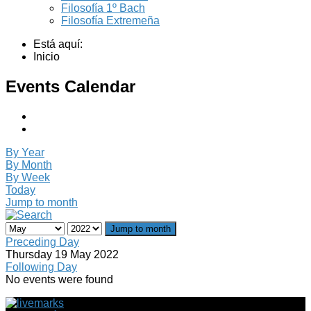
Filosofía 1º Bach
Filosofía Extremeña
Está aquí:
Inicio
Events Calendar
By Year
By Month
By Week
Today
Jump to month
Jump to month
Preceding Day
Thursday 19 May 2022
Following Day
No events were found