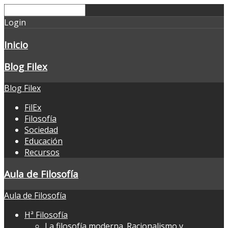
Login
Inicio
Blog Filex
Blog Filex
FilEx
Filosofía
Sociedad
Educación
Recursos
Aula de Filosofía
Aula de Filosofía
Hª Filosofía
La filosofía moderna. Racionalismo y