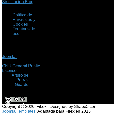
Sindicación Blog
Política de
Privacidad y
Cookies
Terminos de
uso
Copyright © 2026 Fil.ex
. Todos los derechos
reservados.
Joomla!
es software
libre, liberado bajo la
GNU General Public
License.
©
Arturo de
Porras
Guardo
Copyright © 2026. Fil.ex . Designed by Shape5.com
Joomla Templates.
Adaptada para Filex en 2015