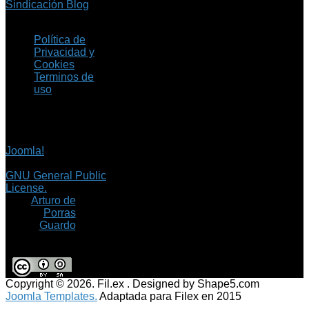
Sindicación Blog
Política de
Privacidad y
Cookies
Terminos de
uso
Copyright © 2026 Fil.ex
. Todos los derechos
reservados.
Joomla!
es software
libre, liberado bajo la
GNU General Public
License.
©
Arturo de
Porras
Guardo
Copyright © 2026. Fil.ex . Designed by Shape5.com
Joomla Templates.
Adaptada para Filex en 2015