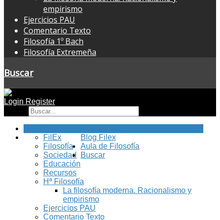
empirismo
Ejercicios PAU
Comentario Texto
Filosofía 1º Bach
Filosofía Extremeña
Buscar
Login
Register
Buscar
Inicio
FilEx
Blog Filex
Filosofía
Aula de Filosofía
Sociedad
Buscar
Educación
Recursos
Hª Filosofía
La filosofía moderna. Racionalismo y
empirismo
Ejercicios PAU
Comentario Texto