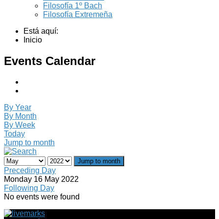
Filosofía 1º Bach
Filosofía Extremeña
Está aquí:
Inicio
Events Calendar
By Year
By Month
By Week
Today
Jump to month
Jump to month
Preceding Day
Monday 16 May 2022
Following Day
No events were found