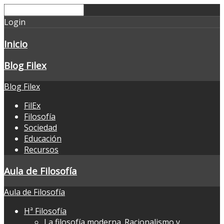
Login
Inicio
Blog Filex
Blog Filex
FilEx
Filosofía
Sociedad
Educación
Recursos
Aula de Filosofía
Aula de Filosofía
Hª Filosofía
La filosofía moderna. Racionalismo y