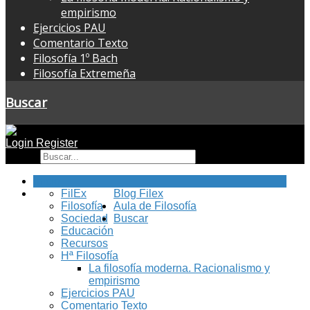
empirismo
Ejercicios PAU
Comentario Texto
Filosofía 1º Bach
Filosofía Extremeña
Buscar
Login
Register
Buscar
Inicio
FilEx
Blog Filex
Filosofía
Aula de Filosofía
Sociedad
Buscar
Educación
Recursos
Hª Filosofía
La filosofía moderna. Racionalismo y
empirismo
Ejercicios PAU
Comentario Texto