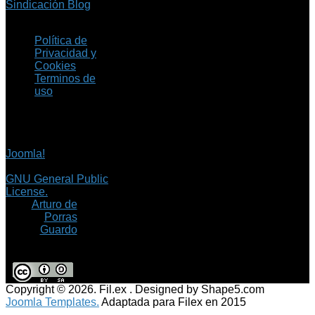
Sindicación Blog
Política de
Privacidad y
Cookies
Terminos de
uso
Copyright © 2026 Fil.ex
. Todos los derechos
reservados.
Joomla!
es software
libre, liberado bajo la
GNU General Public
License.
©
Arturo de
Porras
Guardo
Copyright © 2026. Fil.ex . Designed by Shape5.com
Joomla Templates.
Adaptada para Filex en 2015