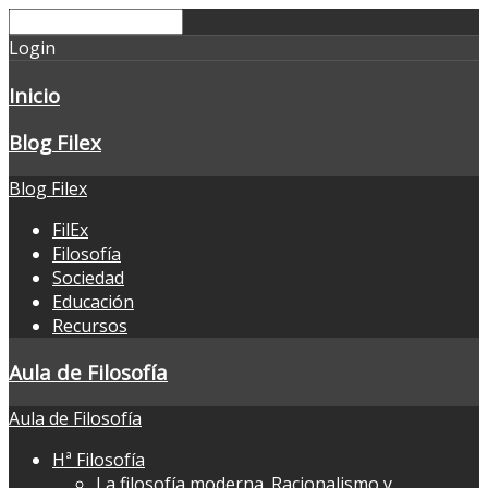
Login
Inicio
Blog Filex
Blog Filex
FilEx
Filosofía
Sociedad
Educación
Recursos
Aula de Filosofía
Aula de Filosofía
Hª Filosofía
La filosofía moderna. Racionalismo y