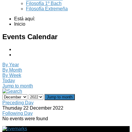
Filosofía 1º Bach
Filosofía Extremeña
Está aquí:
Inicio
Events Calendar
By Year
By Month
By Week
Today
Jump to month
Jump to month
Preceding Day
Thursday 22 December 2022
Following Day
No events were found