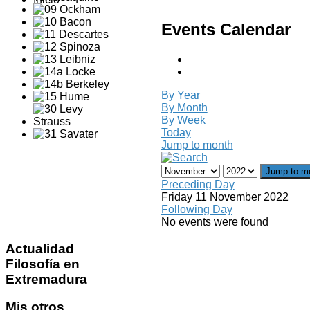
Events Calendar
By Year
By Month
By Week
Today
Jump to month
Jump to m
Preceding Day
Friday 11 November 2022
Following Day
No events were found
Actualidad
Filosofía en
Extremadura
Mis
otros