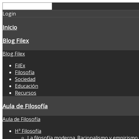
Login
Inicio
Blog Filex
Blog Filex
FilEx
Filosofía
Sociedad
Educación
Recursos
Aula de Filosofía
Aula de Filosofía
Hª Filosofía
La filosofía moderna. Racionalismo y empirismo