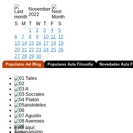
November
2022
S
M
T
W
T
F
S
1
2
3
4
5
6
7
8
9
10
11
12
13
14
15
16
17
18
19
20
21
22
23
24
25
26
27
28
29
30
Populares del Blog
Populares Aula Filosofía
Novedades Aula Fi
Está aquí:
Inicio