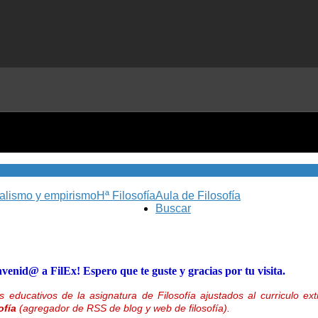
nalismo y empirismo
Hª Filosofía
Aula de Filosofía
Buscar
nvenid@ a FilEx! Espero que te guste y gracias por tu visita.
 educativos de la asignatura de Filosofía ajustados al curriculo 
ofía
(agregador de RSS de blog y web de filosofía).