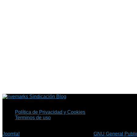
Sindicación Blog
Política de Privacidad y Cookies
Terminos de uso
Copyright © 2026 Fil.ex . Todos los derechos reservados.
Joomla!
es software libre, liberado bajo la
GNU General Public