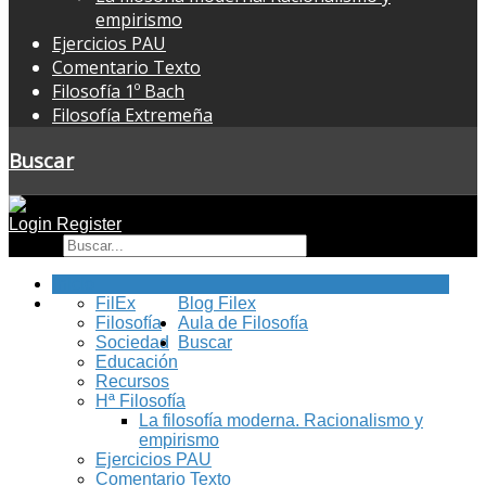
empirismo
Ejercicios PAU
Comentario Texto
Filosofía 1º Bach
Filosofía Extremeña
Buscar
Login
Register
Buscar
Inicio
FilEx
Blog Filex
Filosofía
Aula de Filosofía
Sociedad
Buscar
Educación
Recursos
Hª Filosofía
La filosofía moderna. Racionalismo y
empirismo
Ejercicios PAU
Comentario Texto