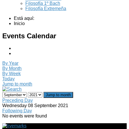
Filosofía 1º Bach
Filosofía Extremeña
Está aquí:
Inicio
Events Calendar
By Year
By Month
By Week
Today
Jump to month
Jump to month
Preceding Day
Wednesday 08 September 2021
Following Day
No events were found