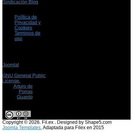
Sindicación Blog
Política de
Privacidad y
Cookies
Terminos de
uso
Copyright © 2026 Fil.ex
. Todos los derechos
reservados.
Joomla!
es software
libre, liberado bajo la
GNU General Public
License.
©
Arturo de
Porras
Guardo
Copyright © 2026. Fil.ex . Designed by Shape5.com
Joomla Templates.
Adaptada para Filex en 2015