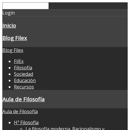
Login
Inicio
Blog Filex
Blog Filex
FilEx
Filosofía
Sociedad
Educación
Recursos
Aula de Filosofía
Aula de Filosofía
Hª Filosofía
La filosofía moderna. Racionalismo y