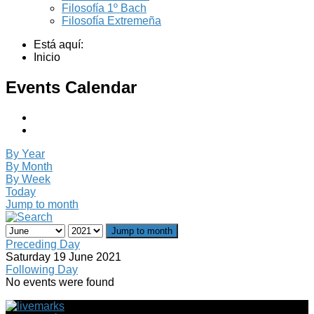
Filosofía 1º Bach
Filosofía Extremeña
Está aquí:
Inicio
Events Calendar
By Year
By Month
By Week
Today
Jump to month
Jump to month
Preceding Day
Saturday 19 June 2021
Following Day
No events were found