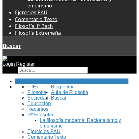
empirismo
Ejercicios PAU
Comentario Texto
Filosofía 1º Bach
Filosofía Extremeña
Buscar
Login
Register
Buscar
Inicio
FilEx
Blog Filex
Filosofía
Aula de Filosofía
Sociedad
Buscar
Educación
Recursos
Hª Filosofía
La filosofía moderna. Racionalismo y
empirismo
Ejercicios PAU
Comentario Texto