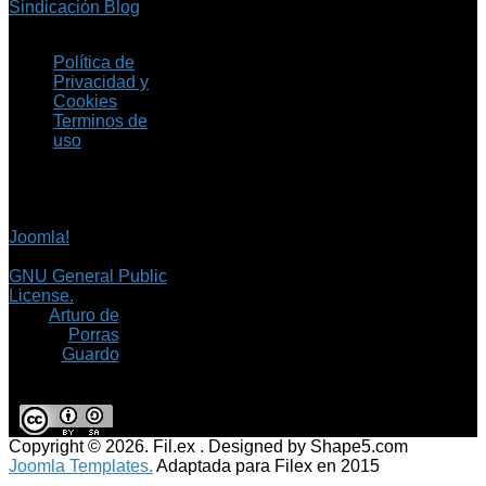
Sindicación Blog
Política de
Privacidad y
Cookies
Terminos de
uso
Copyright © 2026 Fil.ex
. Todos los derechos
reservados.
Joomla!
es software
libre, liberado bajo la
GNU General Public
License.
©
Arturo de
Porras
Guardo
Copyright © 2026. Fil.ex . Designed by Shape5.com
Joomla Templates.
Adaptada para Filex en 2015