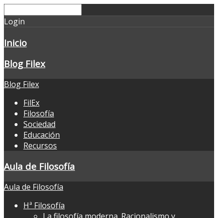
Login
Inicio
Blog Filex
Blog Filex
FilEx
Filosofía
Sociedad
Educación
Recursos
Aula de Filosofía
Aula de Filosofía
Hª Filosofía
La filosofía moderna. Racionalismo y