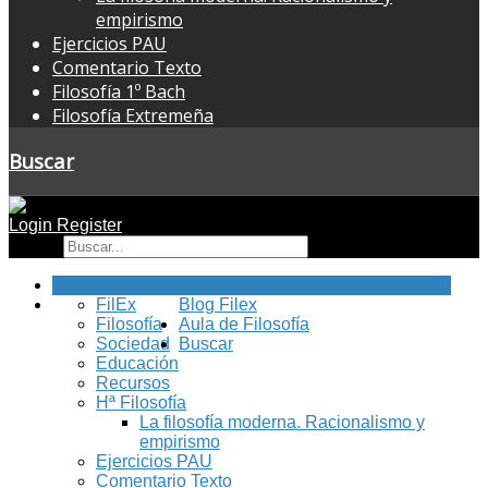
empirismo
Ejercicios PAU
Comentario Texto
Filosofía 1º Bach
Filosofía Extremeña
Buscar
Login
Register
Buscar
Inicio
FilEx
Blog Filex
Filosofía
Aula de Filosofía
Sociedad
Buscar
Educación
Recursos
Hª Filosofía
La filosofía moderna. Racionalismo y
empirismo
Ejercicios PAU
Comentario Texto