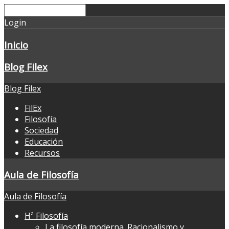
Login
Inicio
Blog Filex
Blog Filex
FilEx
Filosofía
Sociedad
Educación
Recursos
Aula de Filosofía
Aula de Filosofía
Hª Filosofía
La filosofía moderna. Racionalismo y