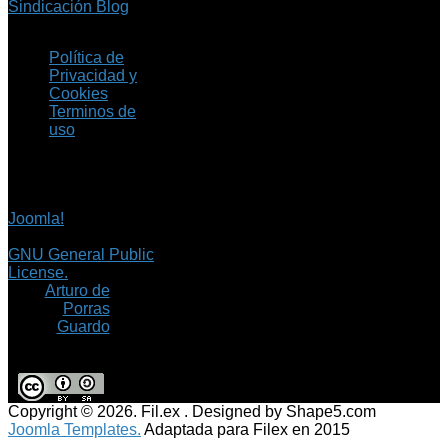
Sindicación Blog
Política de
Privacidad y
Cookies
Terminos de
uso
Copyright © 2026 Fil.ex
. Todos los derechos
reservados.
Joomla!
es software
libre, liberado bajo la
GNU General Public
License.
©
Arturo de
Porras
Guardo
Copyright © 2026. Fil.ex . Designed by Shape5.com
Joomla Templates.
Adaptada para Filex en 2015