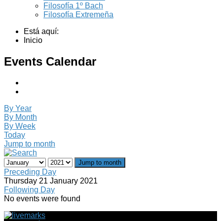
Filosofía 1º Bach
Filosofía Extremeña
Está aquí:
Inicio
Events Calendar
By Year
By Month
By Week
Today
Jump to month
Jump to month
Preceding Day
Thursday 21 January 2021
Following Day
No events were found