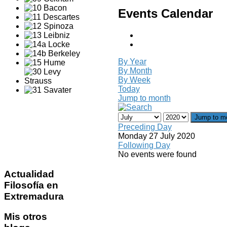
Events Calendar
By Year
By Month
By Week
Today
Jump to month
Jump to m
Preceding Day
Monday 27 July 2020
Following Day
No events were found
Actualidad
Filosofía en
Extremadura
Mis
otros