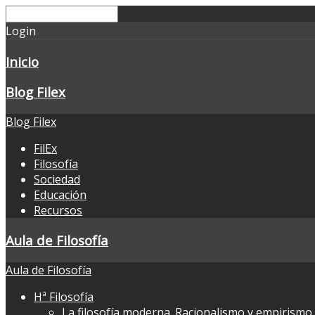
Login
Inicio
Blog Filex
Blog Filex
FilEx
Filosofía
Sociedad
Educación
Recursos
Aula de Filosofía
Aula de Filosofía
Hª Filosofía
La filosofía moderna. Racionalismo y empirismo