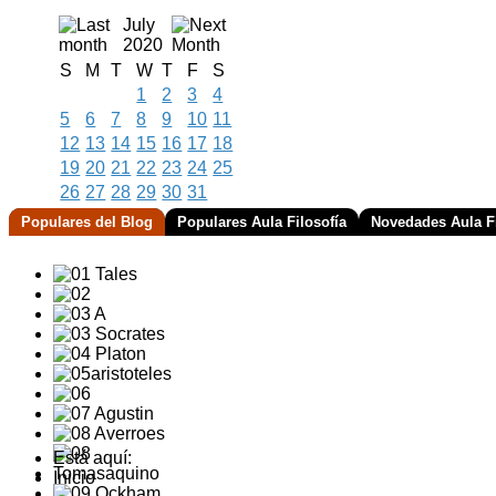
July
2020
S
M
T
W
T
F
S
1
2
3
4
5
6
7
8
9
10
11
12
13
14
15
16
17
18
19
20
21
22
23
24
25
26
27
28
29
30
31
Populares del Blog
Populares Aula Filosofía
Novedades Aula Fi
Está aquí:
Inicio