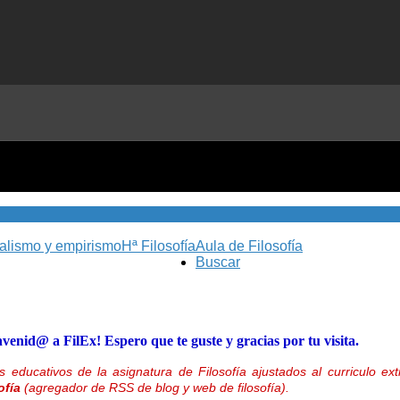
nalismo y empirismo
Hª Filosofía
Aula de Filosofía
Buscar
nvenid@ a FilEx! Espero que te guste y gracias por tu visita.
 educativos de la asignatura de Filosofía ajustados al curriculo 
ofía
(agregador de RSS de blog y web de filosofía).