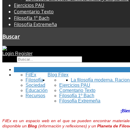
Ejercicios PAU
Comentario Texto
Filosofía 1º Bach
Filosofía Extremeña
Buscar
Login
Register
Buscar
Inicio
FilEx
Blog Filex
Filosofía
La filosofía moderna. Racio
Sociedad
Ejercicios PAU
Educación
Comentario Texto
Recursos
Filosofía 1º Bach
Filosofía Extremeña
¡Bie
FilEx es un espacio web en el que se pueden encontrar materiales
disponible un
Blog
(información y reflexiones) y un
Planeta de Filos