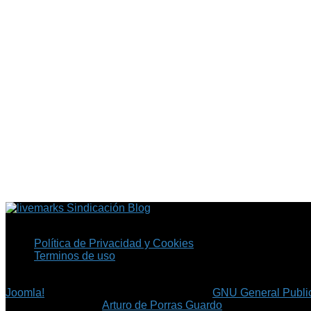
Sindicación Blog
Política de Privacidad y Cookies
Terminos de uso
Copyright © 2026 Fil.ex . Todos los derechos reservados.
Joomla!
es software libre, liberado bajo la
GNU General Public
©
Arturo de Porras Guardo