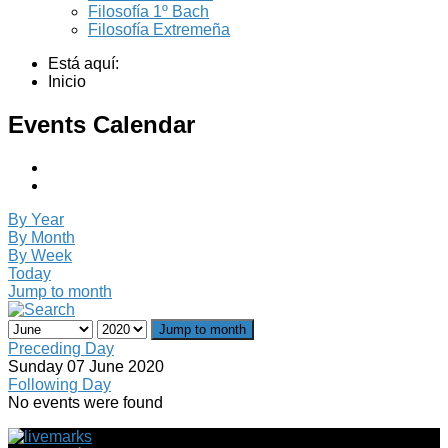
Filosofía 1º Bach
Filosofía Extremeña
Está aquí:
Inicio
Events Calendar
By Year
By Month
By Week
Today
Jump to month
Jump to month
Preceding Day
Sunday 07 June 2020
Following Day
No events were found