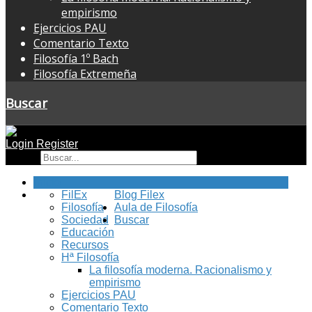
empirismo
Ejercicios PAU
Comentario Texto
Filosofía 1º Bach
Filosofía Extremeña
Buscar
Login
Register
Buscar
Inicio
FilEx
Blog Filex
Filosofía
Aula de Filosofía
Sociedad
Buscar
Educación
Recursos
Hª Filosofía
La filosofía moderna. Racionalismo y
empirismo
Ejercicios PAU
Comentario Texto