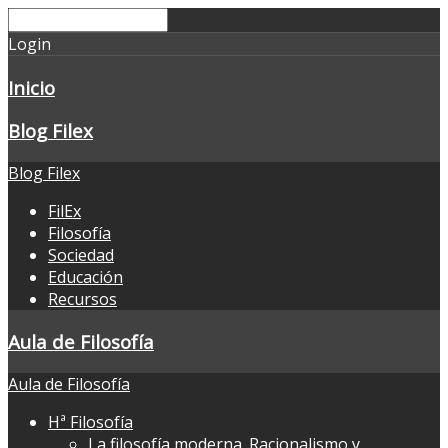
Login
Inicio
Blog Filex
Blog Filex
FilEx
Filosofía
Sociedad
Educación
Recursos
Aula de Filosofía
Aula de Filosofía
Hª Filosofía
La filosofía moderna. Racionalismo y