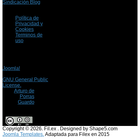
Sindicación Blog
Política de
Privacidad y
Cookies
Terminos de
uso
Copyright © 2026 Fil.ex
. Todos los derechos
reservados.
Joomla!
es software
libre, liberado bajo la
GNU General Public
License.
©
Arturo de
Porras
Guardo
Copyright © 2026. Fil.ex . Designed by Shape5.com
Joomla Templates.
Adaptada para Filex en 2015