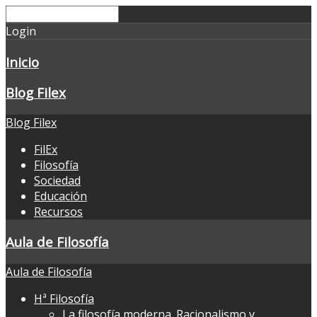
Login
Inicio
Blog Filex
Blog Filex
FilEx
Filosofía
Sociedad
Educación
Recursos
Aula de Filosofía
Aula de Filosofía
Hª Filosofía
La filosofía moderna. Racionalismo y