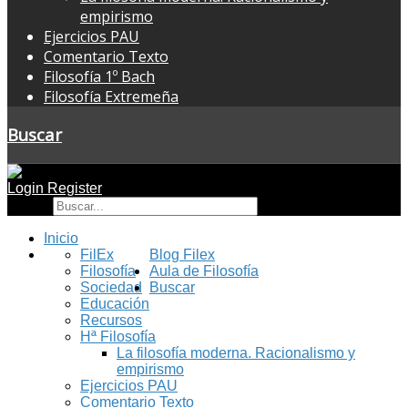
empirismo
Ejercicios PAU
Comentario Texto
Filosofía 1º Bach
Filosofía Extremeña
Buscar
Login
Register
Buscar
Inicio
FilEx
Blog Filex
Filosofía
Aula de Filosofía
Sociedad
Buscar
Educación
Recursos
Hª Filosofía
La filosofía moderna. Racionalismo y
empirismo
Ejercicios PAU
Comentario Texto