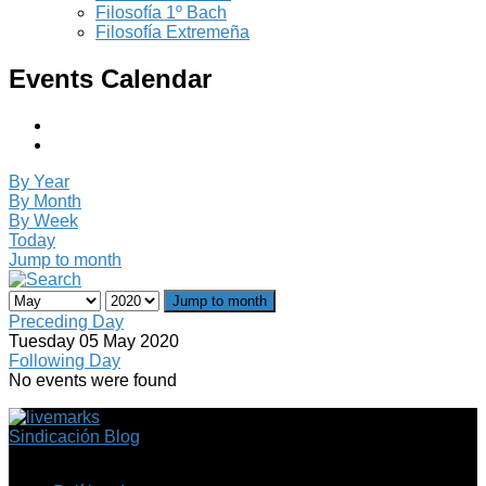
Filosofía 1º Bach
Filosofía Extremeña
Events Calendar
By Year
By Month
By Week
Today
Jump to month
Jump to month
Preceding Day
Tuesday 05 May 2020
Following Day
No events were found
Sindicación Blog