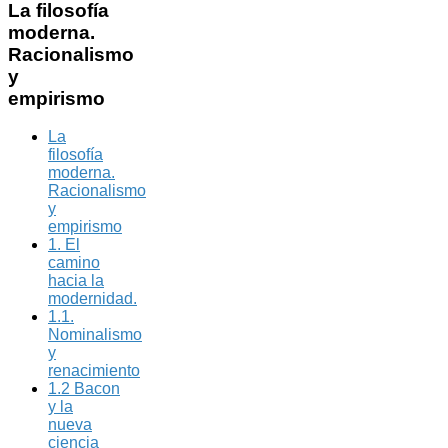
La
filosofía
moderna.
Racionalismo
y
empirismo
La
filosofía
moderna.
Racionalismo
y
empirismo
1. El
camino
hacia la
modernidad.
1.1.
Nominalismo
y
renacimiento
1.2 Bacon
y la
nueva
ciencia