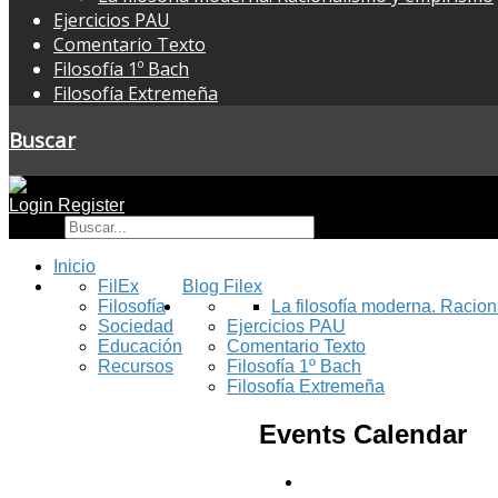
Ejercicios PAU
Comentario Texto
Filosofía 1º Bach
Filosofía Extremeña
Buscar
Login
Register
Buscar
Inicio
FilEx
Blog Filex
Filosofía
La filosofía moderna. Racio
Sociedad
Ejercicios PAU
Educación
Comentario Texto
Recursos
Filosofía 1º Bach
Filosofía Extremeña
Events Calendar