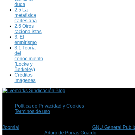
duda
2.5 La
metafísica
cartesiana
2.6 Otros
racionalistas
3. El
empirismo
3.1 Teoría
del
conocimiento
(Locke y
Berkeley)
Créditos
imágenes
Sindicación Blog
Política de Privacidad y Cookies
Terminos de uso
Copyright © 2026 Fil.ex . Todos los derechos reservados.
Joomla!
es software libre, liberado bajo la
GNU General Public
©
Arturo de Porras Guardo