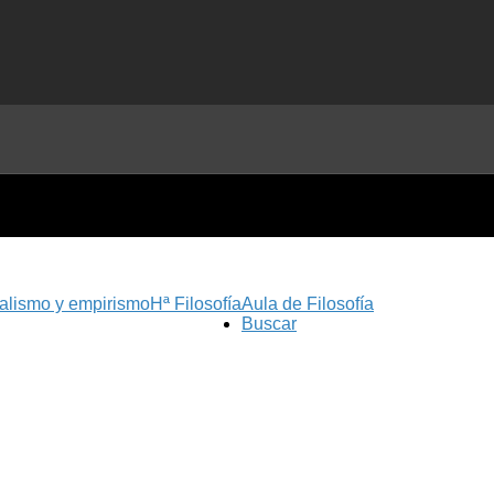
nalismo y empirismo
Hª Filosofía
Aula de Filosofía
Buscar