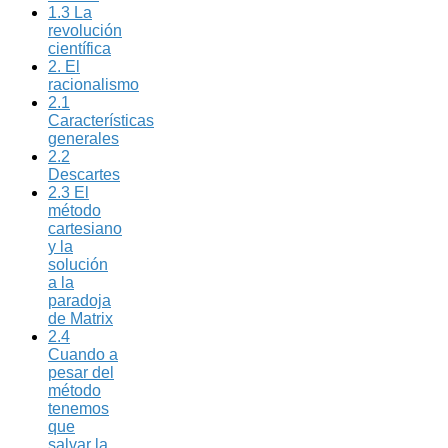
1.3 La
revolución
científica
2. El
racionalismo
2.1
Características
generales
2.2
Descartes
2.3 El
método
cartesiano
y la
solución
a la
paradoja
de Matrix
2.4
Cuando a
pesar del
método
tenemos
que
salvar la