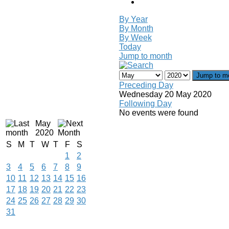
By Year
By Month
By Week
Today
Jump to month
Jump to m
Preceding Day
Wednesday 20 May 2020
Following Day
No events were found
May
2020
S
M
T
W
T
F
S
1
2
3
4
5
6
7
8
9
10
11
12
13
14
15
16
17
18
19
20
21
22
23
24
25
26
27
28
29
30
31