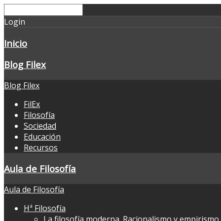
Login
Inicio
Blog Filex
Blog Filex
FilEx
Filosofía
Sociedad
Educación
Recursos
Aula de Filosofía
Aula de Filosofía
Hª Filosofía
La filosofía moderna. Racionalismo y empirismo