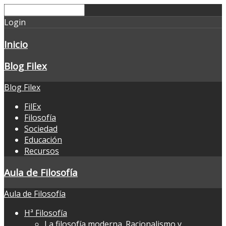
Login
Inicio
Blog Filex
Blog Filex
FilEx
Filosofía
Sociedad
Educación
Recursos
Aula de Filosofía
Aula de Filosofía
Hª Filosofía
La filosofía moderna. Racionalismo y