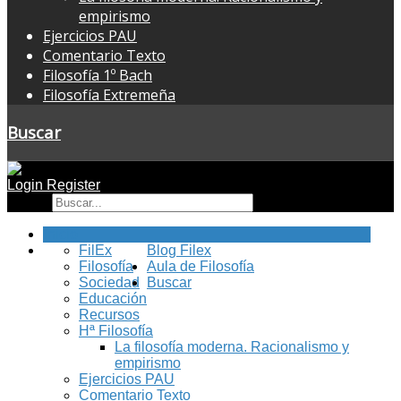
empirismo
Ejercicios PAU
Comentario Texto
Filosofía 1º Bach
Filosofía Extremeña
Buscar
Login
Register
Buscar
Inicio
FilEx
Blog Filex
Filosofía
Aula de Filosofía
Sociedad
Buscar
Educación
Recursos
Hª Filosofía
La filosofía moderna. Racionalismo y
empirismo
Ejercicios PAU
Comentario Texto