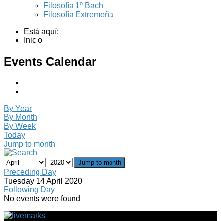
Filosofía 1º Bach
Filosofía Extremeña
Está aquí:
Inicio
Events Calendar
By Year
By Month
By Week
Today
Jump to month
Jump to month
Preceding Day
Tuesday 14 April 2020
Following Day
No events were found