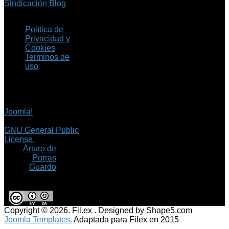
Sindicación Blog
Política de
Privacidad y
Cookies
Terminos de
uso
Copyright © 2026 Fil.ex
. Todos los derechos
reservados.
Joomla!
es software
libre, liberado bajo la
GNU General Public
License.
©
Arturo de
Porras
Guardo
Copyright © 2026. Fil.ex . Designed by Shape5.com
Joomla Templates.
Adaptada para Filex en 2015