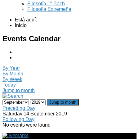
Filosofía 1º Bach
Filosofía Extremeña
Está aquí:
Inicio
Events Calendar
By Year
By Month
By Week
Today
Jump to month
Jump to month
Preceding Day
Saturday 14 September 2019
Following Day
No events were found