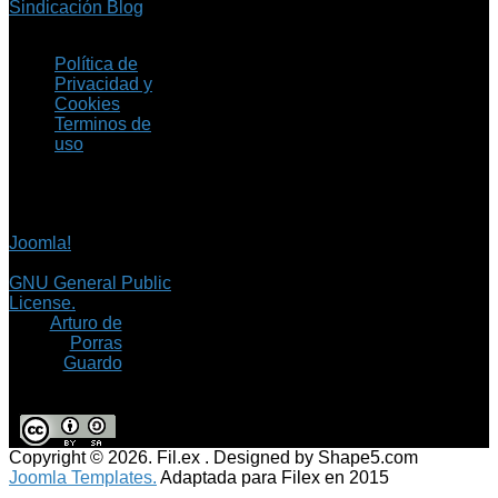
Sindicación Blog
Política de
Privacidad y
Cookies
Terminos de
uso
Copyright © 2026 Fil.ex
. Todos los derechos
reservados.
Joomla!
es software
libre, liberado bajo la
GNU General Public
License.
©
Arturo de
Porras
Guardo
Copyright © 2026. Fil.ex . Designed by Shape5.com
Joomla Templates.
Adaptada para Filex en 2015