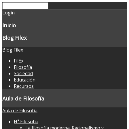
Login
Inicio
Blog Filex
Blog Filex
FilEx
Filosofía
Sociedad
Educación
Recursos
Aula de Filosofía
Aula de Filosofía
Hª Filosofía
La filosofía moderna. Racionalismo y