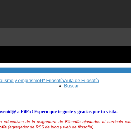
nalismo y empirismo
Hª Filosofía
Aula de Filosofía
Buscar
nvenid@ a FilEx! Espero que te guste y gracias por tu visita.
 educativos de la asignatura de Filosofía ajustados al curriculo 
ofía
(agregador de RSS de blog y web de filosofía).