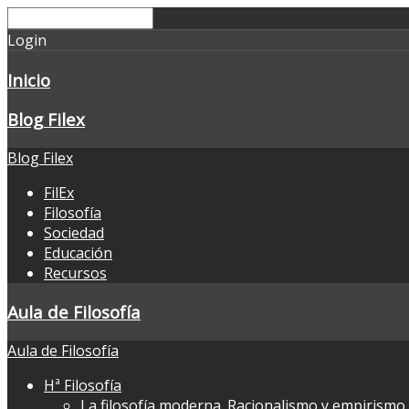
Login
Inicio
Blog Filex
Blog Filex
FilEx
Filosofía
Sociedad
Educación
Recursos
Aula de Filosofía
Aula de Filosofía
Hª Filosofía
La filosofía moderna. Racionalismo y empirismo