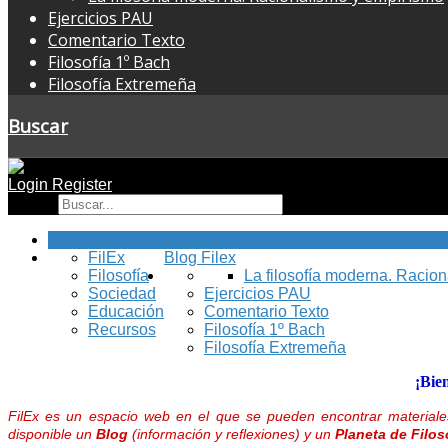
Ejercicios PAU
Comentario Texto
Filosofía 1º Bach
Filosofía Extremeña
Buscar
Login
Register
Buscar
Inicio
FilEx
Blog Filex
Filosofía
La filosofía moderna. Racio
Sociedad
Ejercicios PAU
Educación
Comentario Texto
Recursos
Filosofía 1º Bach
Filosofía Extremeña
¡Bie
FilEx es un espacio web en el que se pueden encontrar materiales
disponible un
Blog
(información y reflexiones) y un
Planeta de Filos