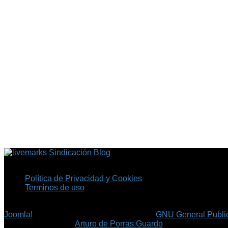
Sindicación Blog
Política de Privacidad y Cookies
Terminos de uso
Copyright © 2026 Fil.ex . Todos los derechos reservados.
Joomla!
es software libre, liberado bajo la
GNU General Public
©
Arturo de Porras Guardo