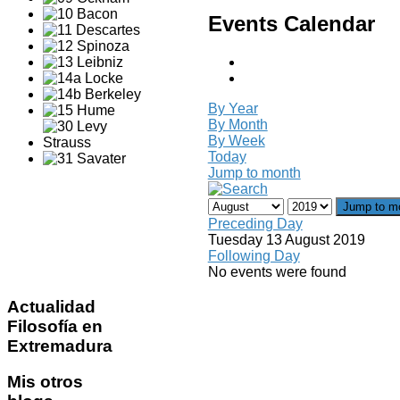
Events Calendar
By Year
By Month
By Week
Today
Jump to month
Jump to m
Preceding Day
Tuesday 13 August 2019
Following Day
No events were found
Actualidad
Filosofía en
Extremadura
Mis
otros