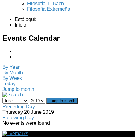
Filosofía 1º Bach
Filosofía Extremeña
Está aquí:
Inicio
Events Calendar
By Year
By Month
By Week
Today
Jump to month
Jump to month
Preceding Day
Thursday 20 June 2019
Following Day
No events were found