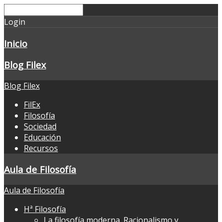
Login
Inicio
Blog Filex
Blog Filex
FilEx
Filosofía
Sociedad
Educación
Recursos
Aula de Filosofía
Aula de Filosofía
Hª Filosofía
La filosofía moderna. Racionalismo y