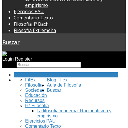
empirismo
Ejercicios PAU
Comentario Texto
Filosofía 1º Bach
Filosofía Extremeña
Buscar
Login
Register
Buscar
Inicio
FilEx
Blog Filex
Filosofía
Aula de Filosofía
Sociedad
Buscar
Educación
Recursos
Hª Filosofía
La filosofía moderna. Racionalismo y
empirismo
Ejercicios PAU
Comentario Texto