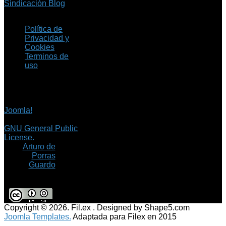
Sindicación Blog
Política de
Privacidad y
Cookies
Terminos de
uso
Copyright © 2026 Fil.ex
. Todos los derechos
reservados.
Joomla!
es software
libre, liberado bajo la
GNU General Public
License.
©
Arturo de
Porras
Guardo
Copyright © 2026. Fil.ex . Designed by Shape5.com
Joomla Templates.
Adaptada para Filex en 2015