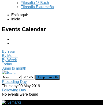
Filosofía 1º Bach
Filosofía Extremeña
Está aquí:
Inicio
Events Calendar
By Year
By Month
By Week
Today
Jump to month
Jump to month
Preceding Day
Thursday 09 May 2019
Following Day
No events were found