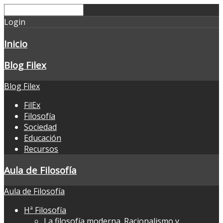
Login
Inicio
Blog Filex
Blog Filex
FilEx
Filosofía
Sociedad
Educación
Recursos
Aula de Filosofía
Aula de Filosofía
Hª Filosofía
La filosofía moderna. Racionalismo y