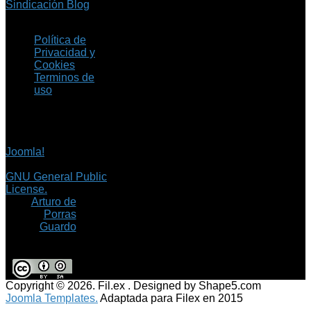
Sindicación Blog
Política de
Privacidad y
Cookies
Terminos de
uso
Copyright © 2026 Fil.ex
. Todos los derechos
reservados.
Joomla!
es software
libre, liberado bajo la
GNU General Public
License.
©
Arturo de
Porras
Guardo
Copyright © 2026. Fil.ex . Designed by Shape5.com
Joomla Templates.
Adaptada para Filex en 2015