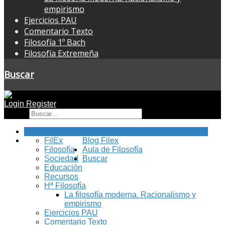
empirismo
Ejercicios PAU
Comentario Texto
Filosofía 1º Bach
Filosofía Extremeña
Buscar
Login
Register
Buscar
Inicio
FilEx
Blog Filex
Filosofía
Aula de Filosofía
Sociedad
Buscar
Educación
Recursos
Hª Filosofía
La filosofía moderna. Racionalismo y
empirismo
Ejercicios PAU
Comentario Texto