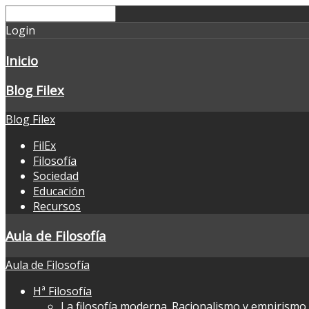
Login
Inicio
Blog Filex
Blog Filex
FilEx
Filosofía
Sociedad
Educación
Recursos
Aula de Filosofía
Aula de Filosofía
Hª Filosofía
La filosofía moderna. Racionalismo y empirismo