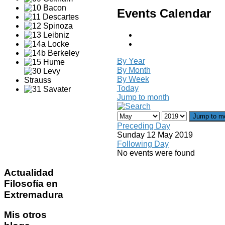
Events Calendar
By Year
By Month
By Week
Today
Jump to month
Jump to m
Preceding Day
Sunday 12 May 2019
Following Day
No events were found
Actualidad
Filosofía en
Extremadura
Mis
otros