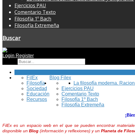
Ejercicios PAU
Comentario Texto
Filosofía 1º Bach
Filosofía Extremeña
Buscar
Login
Register
Buscar
Inicio
FilEx
Blog Filex
Filosofía
La filosofía moderna. Racio
Sociedad
Ejercicios PAU
Educación
Comentario Texto
Recursos
Filosofía 1º Bach
Filosofía Extremeña
¡Bie
FilEx es un espacio web en el que se pueden encontrar materiales
disponible un
Blog
(información y reflexiones) y un
Planeta de Filos