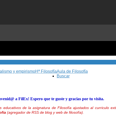
nalismo y empirismo
Hª Filosofía
Aula de Filosofía
Buscar
nvenid@ a FilEx! Espero que te guste y gracias por tu visita.
 educativos de la asignatura de Filosofía ajustados al curriculo 
ofía
(agregador de RSS de blog y web de filosofía).