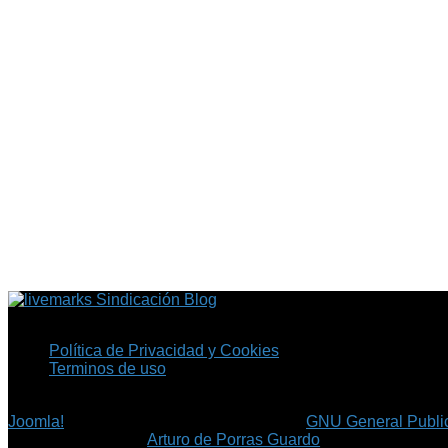
Sindicación Blog
Política de Privacidad y Cookies
Terminos de uso
Copyright © 2026 Fil.ex . Todos los derechos reservados.
Joomla!
es software libre, liberado bajo la
GNU General Public
©
Arturo de Porras Guardo