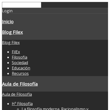
Login
Inicio
Blog Filex
Blog Filex
FilEx
Filosofía
Sociedad
Educación
Recursos
Aula de Filosofía
Aula de Filosofía
Hª Filosofía
La filosofía moderna. Racionalismo y