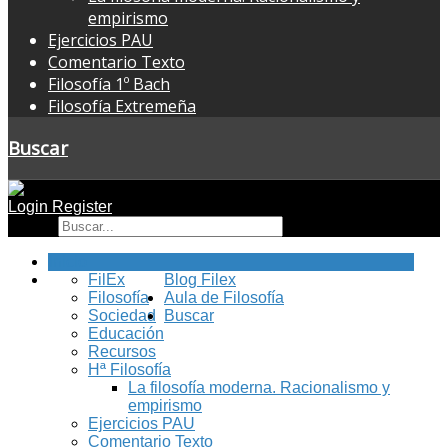
empirismo
Ejercicios PAU
Comentario Texto
Filosofía 1º Bach
Filosofía Extremeña
Buscar
Login
Register
Buscar
Inicio
FilEx
Blog Filex
Filosofía
Aula de Filosofía
Sociedad
Buscar
Educación
Recursos
Hª Filosofía
La filosofía moderna. Racionalismo y
empirismo
Ejercicios PAU
Comentario Texto