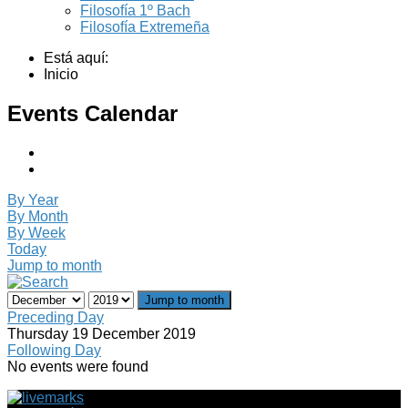
Filosofía 1º Bach
Filosofía Extremeña
Está aquí:
Inicio
Events Calendar
By Year
By Month
By Week
Today
Jump to month
Jump to month
Preceding Day
Thursday 19 December 2019
Following Day
No events were found