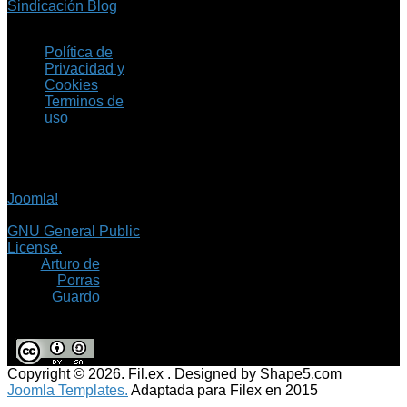
Sindicación Blog
Política de
Privacidad y
Cookies
Terminos de
uso
Copyright © 2026 Fil.ex
. Todos los derechos
reservados.
Joomla!
es software
libre, liberado bajo la
GNU General Public
License.
©
Arturo de
Porras
Guardo
Copyright © 2026. Fil.ex . Designed by Shape5.com
Joomla Templates.
Adaptada para Filex en 2015