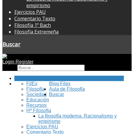
empirismo
Ejercicios PAU
Comentario Texto
Filosofía 1º Bach
Filosofía Extremeña
Buscar
Login
Register
Buscar
Inicio
FilEx
Blog Filex
Filosofía
Aula de Filosofía
Sociedad
Buscar
Educación
Recursos
Hª Filosofía
La filosofía moderna. Racionalismo y
empirismo
Ejercicios PAU
Comentario Texto