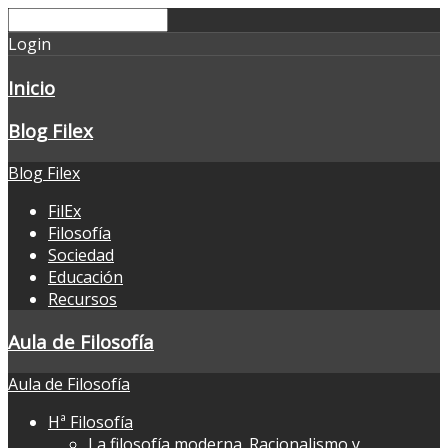
Login
Inicio
Blog Filex
Blog Filex
FilEx
Filosofía
Sociedad
Educación
Recursos
Aula de Filosofía
Aula de Filosofía
Hª Filosofía
La filosofía moderna. Racionalismo y