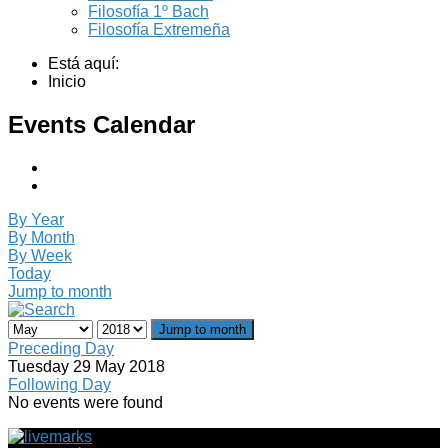
Filosofía 1º Bach
Filosofía Extremeña
Está aquí:
Inicio
Events Calendar
By Year
By Month
By Week
Today
Jump to month
Jump to month
Preceding Day
Tuesday 29 May 2018
Following Day
No events were found