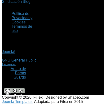
Sindicación Blog
Política de
Privacidad y
Cookies
Terminos de
uso
Copyright © 2026 Fil.ex
. Todos los derechos
reservados.
Joomla!
es software
libre, liberado bajo la
GNU General Public
License.
©
Arturo de
Porras
Guardo
Copyright © 2026. Fil.ex . Designed by Shape5.com
Joomla Templates.
Adaptada para Filex en 2015