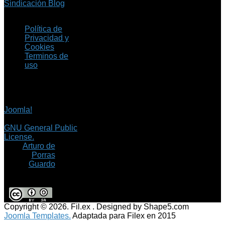
Sindicación Blog
Política de
Privacidad y
Cookies
Terminos de
uso
Copyright © 2026 Fil.ex
. Todos los derechos
reservados.
Joomla!
es software
libre, liberado bajo la
GNU General Public
License.
©
Arturo de
Porras
Guardo
Copyright © 2026. Fil.ex . Designed by Shape5.com
Joomla Templates.
Adaptada para Filex en 2015