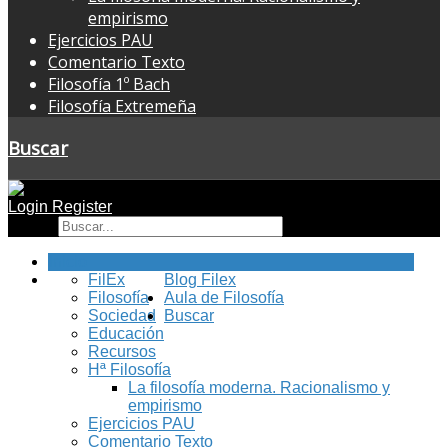
empirismo
Ejercicios PAU
Comentario Texto
Filosofía 1º Bach
Filosofía Extremeña
Buscar
Login
Register
Buscar
Inicio
FilEx
Blog Filex
Filosofía
Aula de Filosofía
Sociedad
Buscar
Educación
Recursos
Hª Filosofía
La filosofía moderna. Racionalismo y
empirismo
Ejercicios PAU
Comentario Texto