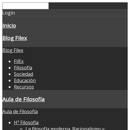
Login
Inicio
Blog Filex
Blog Filex
FilEx
Filosofía
Sociedad
Educación
Recursos
Aula de Filosofía
Aula de Filosofía
Hª Filosofía
La filosofía moderna. Racionalismo y