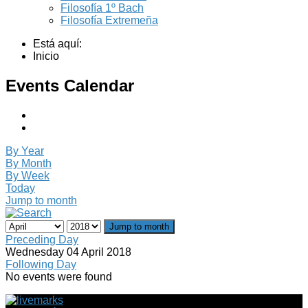
Filosofía 1º Bach
Filosofía Extremeña
Está aquí:
Inicio
Events Calendar
By Year
By Month
By Week
Today
Jump to month
Jump to month
Preceding Day
Wednesday 04 April 2018
Following Day
No events were found