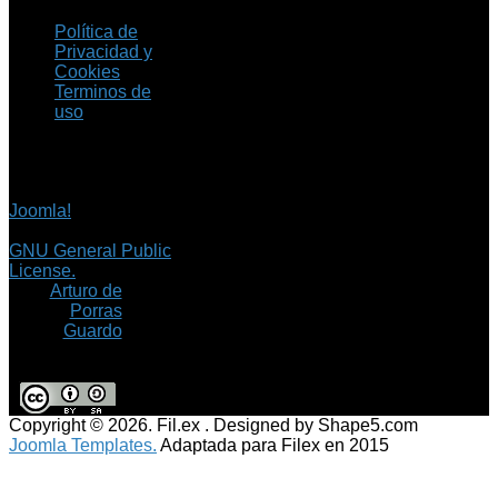
Política de
Privacidad y
Cookies
Terminos de
uso
Copyright © 2026 Fil.ex
. Todos los derechos
reservados.
Joomla!
es software
libre, liberado bajo la
GNU General Public
License.
©
Arturo de
Porras
Guardo
Copyright © 2026. Fil.ex . Designed by Shape5.com
Joomla Templates.
Adaptada para Filex en 2015