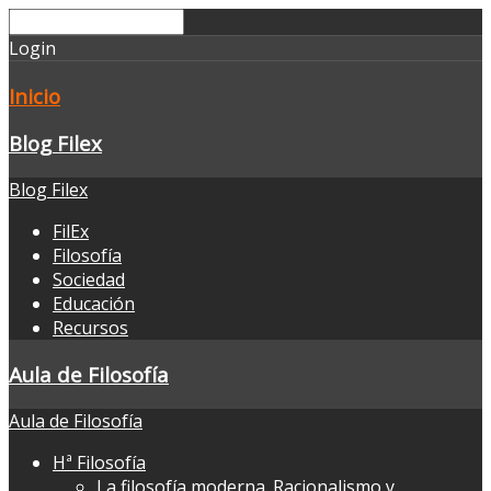
Login
Inicio
Blog Filex
Blog Filex
FilEx
Filosofía
Sociedad
Educación
Recursos
Aula de Filosofía
Aula de Filosofía
Hª Filosofía
La filosofía moderna. Racionalismo y