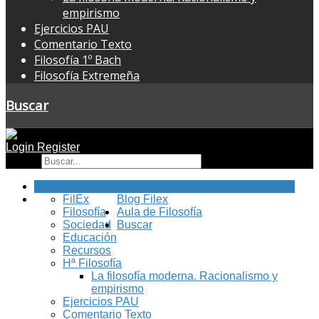
empirismo
Ejercicios PAU
Comentario Texto
Filosofía 1º Bach
Filosofía Extremeña
Buscar
Login
Register
Buscar
Inicio
FilEx
Blog Filex
Filosofía
Aula de Filosofía
Sociedad
Buscar
Educación
Recursos
Hª Filosofía
La filosofía moderna. Racionalismo y
empirismo
Ejercicios PAU
Comentario Texto