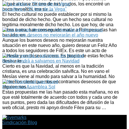
llegué a clase de uno de mis grupos, los encontré un
poco revueltos, era su …
La cultura y "El toro de la Vega"
El hecho cultural no puede establecer por si mismo la
bondad de dicho hecho. Que un hecho sea cultural no
legitima moralmente dicho hecho. Los que hoy, de una
forma u otra, han conseguido matar a Rompesuelas han
basado, en …
Los buenos deseos no mejorarán el año nuevo
Aunque los buenos deseos no mejorarán nuestra
situación en este nuevo año, quiero desear un Feliz Año
a todos los seguidores de FilEx. Es este un acto de
cortesía y un deseo sincero. Es propio de estas fechas
desear lo …
Nadie vendrá a salvarnos en Navidad
Cierto es que la Navidad, al menos en la tradición
cristiana, es una celebración salvífica. No en vano el
Mesías viene al mundo para salvar a la humanidad. No
es menos cierto que nos encontramos deseosos de que
alguien nos …
Propuestas Asamblea Sol
Estas propuestas me las han pasado esta mañana, no es
que esté totalmente de acuerdo con todos y cada uno de
sus puntos, pero dada las dificultades de difusión de la
web oficial, presto mi apoyo desde Filex para su …
CedThumbnails
Sindicación Blog