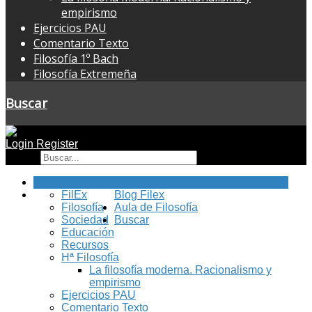
empirismo
Ejercicios PAU
Comentario Texto
Filosofía 1º Bach
Filosofía Extremeña
Buscar
Login
Register
Buscar
Inicio
FilEx
Blog Filex
Filosofía
Aula de Filosofía
Sociedad
Buscar
Educación
Recursos
Hª Filosofía
La filosofía moderna. Racionalismo y
empirismo
Ejercicios PAU
Comentario Texto