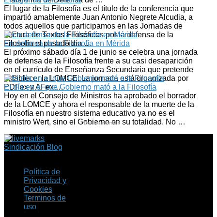
El lugar de la Filosofía es el título de la conferencia que
impartió amablemente Juan Antonio Negrete Alcudia, a
todos aquellos que participamos en las Jornadas de
Lectura de Textos Filosóficos por la defensa de la
Filosofía el pasado día …
En defensa de la Filosofía en Mérida
El próximo sábado día 1 de junio se celebra una jornada
de defensa de la Filosofía frente a su casi desaparición
en el currículo de Enseñanza Secundaria que pretende
establecer la LOMCE. La jornada está organizada por
PDFex y AFex …
El día en el que Gobierno mató a la Filosofía
Hoy en el Consejo de Ministros ha aprobado el borrador
de la LOMCE y ahora el responsable de la muerte de la
Filosofía en nuestro sistema educativo ya no es el
ministro Wert, sino el Gobierno en su totalidad. No …
CedThumbnails
Sindicación Blog
Política de
Privacidad y
Cookies
Terminos de
uso