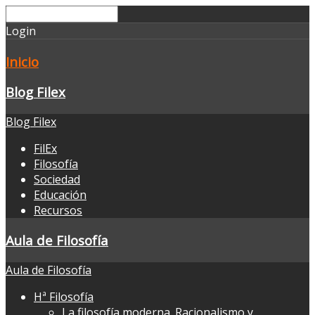
Login
Inicio
Blog Filex
Blog Filex
FilEx
Filosofía
Sociedad
Educación
Recursos
Aula de Filosofía
Aula de Filosofía
Hª Filosofía
La filosofía moderna. Racionalismo y