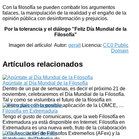
Con la filosofía se pueden combatir los argumentos
falaces, la manipulación de la realidad y el engaño de la
opinión pública con desinformación y prejuicios.
Por la tolerancia y el diálogo "Feliz Día Mundial de la
Filosofía"
Imagen del artículo/ Autor:
geralt
Licencia:
CC0 Public
Domain
Artículos relacionados
Apúntate al Día Mundial de la Filosofía
Dentro de un par de semanas, es decir el próximo 21 de
noviembre, celebraremos el Día Mundial de la Filosofía.
Tal y como se vislumbra el futuro de la filosofía en
nuestro país con la posible aplicación de la LOMCE, …
Filosofía en Extremadura
Tengo el gusto de comunicaros, que la web Filosofía en
Extremadura ya está disponible en Internet. Filosofía en
Extremadura es una nueva web, fruto de la colaboración
de la Asociación de Filósofos Extremeños (AFex) y la
Plataforma de Defensa de …
El lugar de la Filosofía