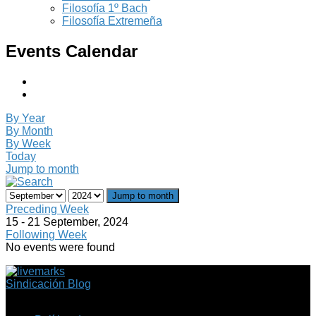
Filosofía 1º Bach
Filosofía Extremeña
Events Calendar
By Year
By Month
By Week
Today
Jump to month
Jump to month
Preceding Week
15 - 21 September, 2024
Following Week
No events were found
Sindicación Blog