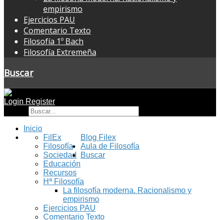
empirismo
Ejercicios PAU
Comentario Texto
Filosofía 1º Bach
Filosofía Extremeña
Buscar
Login
Register
Buscar
Inicio
FilEx
Blog Filex
Filosofía
Aula de Filosofía
Sociedad
Buscar
Educación
Recursos
Hª Filosofía
La filosofía moderna. Racionalismo y
empirismo
Ejercicios PAU
Comentario Texto