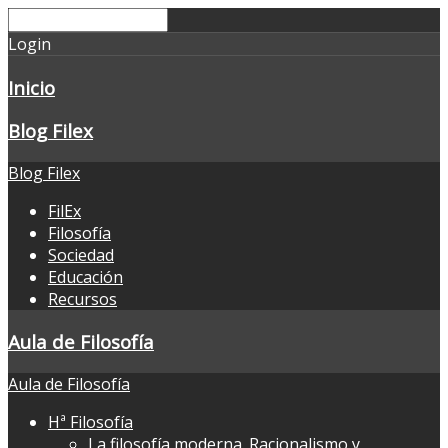
Login
Inicio
Blog Filex
Blog Filex
FilEx
Filosofía
Sociedad
Educación
Recursos
Aula de Filosofía
Aula de Filosofía
Hª Filosofía
La filosofía moderna. Racionalismo y