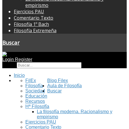
empirismo
Ejercicios PAU
Comentario Texto
Filosofía 1º Bach
Filosofía Extremeña
Buscar
Login
Register
Buscar
Inicio
FilEx
Blog Filex
Filosofía
Aula de Filosofía
Sociedad
Buscar
Educación
Recursos
Hª Filosofía
La filosofía moderna. Racionalismo y
empirismo
Ejercicios PAU
Comentario Texto