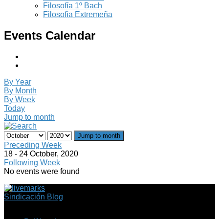
Filosofía 1º Bach
Filosofía Extremeña
Events Calendar
By Year
By Month
By Week
Today
Jump to month
Jump to month
Preceding Week
18 - 24 October, 2020
Following Week
No events were found
Sindicación Blog