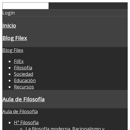
Login
Inicio
Blog Filex
Blog Filex
FilEx
Filosofía
Sociedad
Educación
Recursos
Aula de Filosofía
Aula de Filosofía
Hª Filosofía
La filosofía moderna. Racionalismo y