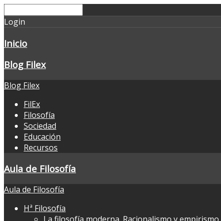
Login
Inicio
Blog Filex
Blog Filex
FilEx
Filosofía
Sociedad
Educación
Recursos
Aula de Filosofía
Aula de Filosofía
Hª Filosofía
La filosofía moderna. Racionalismo y empirismo