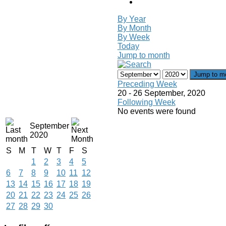
By Year
By Month
By Week
Today
Jump to month
Jump to m
Preceding Week
20 - 26 September, 2020
Following Week
No events were found
September
2020
S
M
T
W
T
F
S
1
2
3
4
5
6
7
8
9
10
11
12
13
14
15
16
17
18
19
20
21
22
23
24
25
26
27
28
29
30