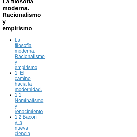
La
filosofía
moderna.
Racionalismo
y
empirismo
La
filosofía
moderna.
Racionalismo
y
empirismo
1. El
camino
hacia la
modernidad.
1.1.
Nominalismo
y
renacimiento
1.2 Bacon
y la
nueva
ciencia