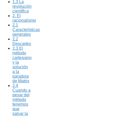
1.3 La
revolución
científica
2. El
racionalismo
2.1
Características
generales
2.2
Descartes
2.3 El
método
cartesiano
y la
solución
a la
paradoja
de Matrix
2.4
Cuando a
pesar del
método
tenemos
que
salvar la