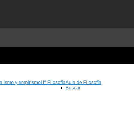
nalismo y empirismo
Hª Filosofía
Aula de Filosofía
Buscar