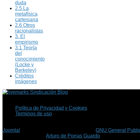
duda
2.5 La
metafísica
cartesiana
2.6 Otros
racionalistas
3. El
empirismo
3.1 Teoría
del
conocimiento
(Locke y
Berkeley)
Créditos
imágenes
Sindicación Blog
Política de Privacidad y Cookies
Terminos de uso
Copyright © 2026 Fil.ex . Todos los derechos reservados.
Joomla!
es software libre, liberado bajo la
GNU General Public
©
Arturo de Porras Guardo