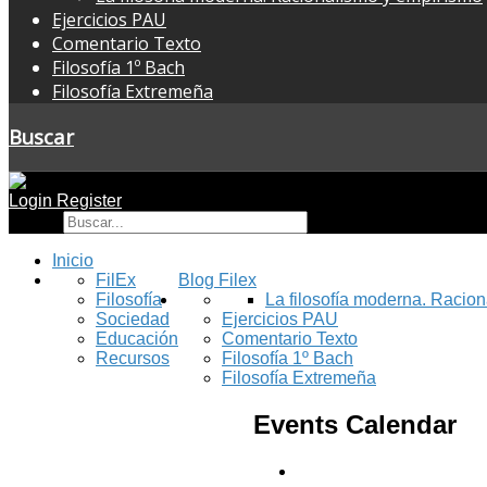
Ejercicios PAU
Comentario Texto
Filosofía 1º Bach
Filosofía Extremeña
Buscar
Login
Register
Buscar
Inicio
FilEx
Blog Filex
Filosofía
La filosofía moderna. Racio
Sociedad
Ejercicios PAU
Educación
Comentario Texto
Recursos
Filosofía 1º Bach
Filosofía Extremeña
Events Calendar