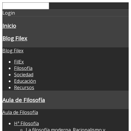
Login
Inicio
Blog Filex
Blog Filex
FilEx
Filosofía
Sociedad
Educación
Recursos
Aula de Filosofía
Aula de Filosofía
Hª Filosofía
La filosofía moderna. Racionalismo y