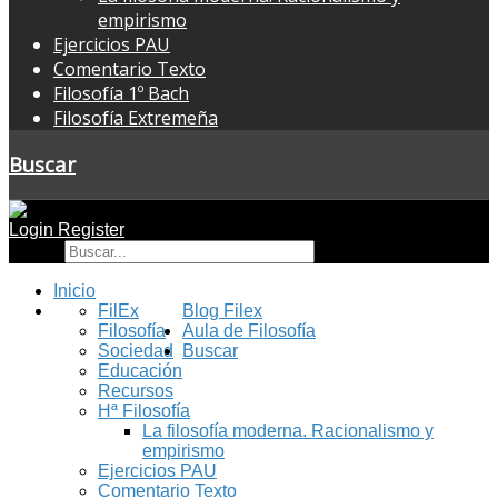
empirismo
Ejercicios PAU
Comentario Texto
Filosofía 1º Bach
Filosofía Extremeña
Buscar
Login
Register
Buscar
Inicio
FilEx
Blog Filex
Filosofía
Aula de Filosofía
Sociedad
Buscar
Educación
Recursos
Hª Filosofía
La filosofía moderna. Racionalismo y
empirismo
Ejercicios PAU
Comentario Texto