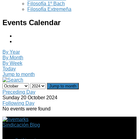
Filosofía 1º Bach
Filosofía Extremeña
Events Calendar
By Year
By Month
By Week
Today
Jump to month
Jump to month
Preceding Day
Sunday 20 October 2024
Following Day
No events were found
Sindicación Blog