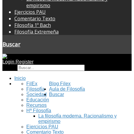
empirismo
Ejercicios PAU
Comentario Texto
Filosofía 1º Bach
Filosofía Extremeña
Buscar
Login
Register
Buscar
Inicio
FilEx
Blog Filex
Filosofía
Aula de Filosofía
Sociedad
Buscar
Educación
Recursos
Hª Filosofía
La filosofía moderna. Racionalismo y
empirismo
Ejercicios PAU
Comentario Texto