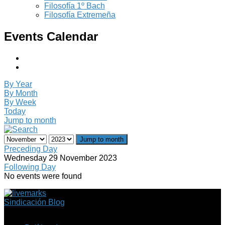
Filosofía 1º Bach
Filosofía Extremeña
Events Calendar
By Year
By Month
By Week
Today
Jump to month
Jump to month
Preceding Day
Wednesday 29 November 2023
Following Day
No events were found
Sindicación Blog