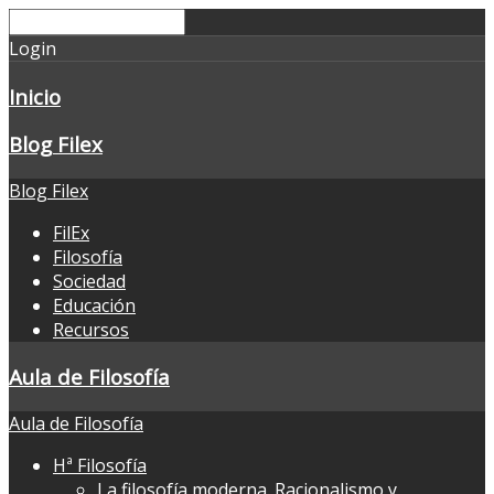
Login
Inicio
Blog Filex
Blog Filex
FilEx
Filosofía
Sociedad
Educación
Recursos
Aula de Filosofía
Aula de Filosofía
Hª Filosofía
La filosofía moderna. Racionalismo y