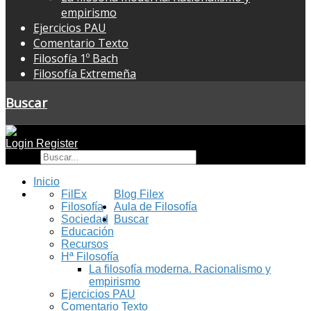
empirismo
Ejercicios PAU
Comentario Texto
Filosofía 1º Bach
Filosofía Extremeña
Buscar
Login
Register
Buscar
Inicio
FilEx
Blog Filex
Filosofía
Aula de Filosofía
Sociedad
Buscar
Educación
Recursos
Hª Filosofía
La filosofía moderna. Racionalismo y
empirismo
Ejercicios PAU
Comentario Texto