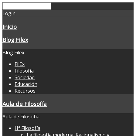
Login
Inicio
Blog Filex
Blog Filex
FilEx
Filosofía
Sociedad
Educación
Recursos
Aula de Filosofía
Aula de Filosofía
Hª Filosofía
La filosofía moderna. Racionalismo y