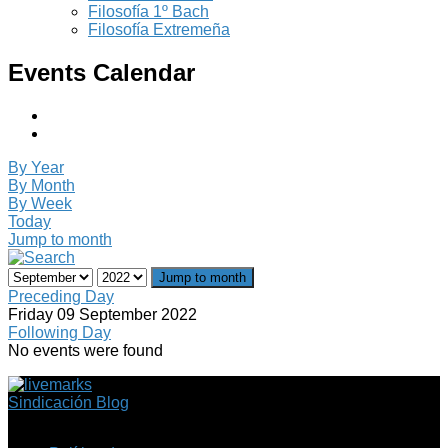
Filosofía 1º Bach
Filosofía Extremeña
Events Calendar
By Year
By Month
By Week
Today
Jump to month
Jump to month
Preceding Day
Friday 09 September 2022
Following Day
No events were found
Sindicación Blog