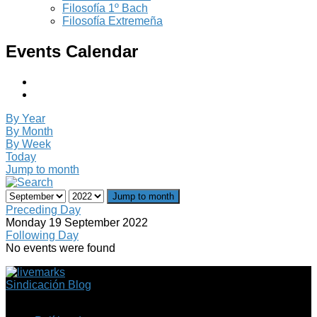
Filosofía 1º Bach
Filosofía Extremeña
Events Calendar
By Year
By Month
By Week
Today
Jump to month
Jump to month
Preceding Day
Monday 19 September 2022
Following Day
No events were found
Sindicación Blog