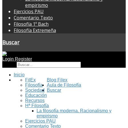
empirismo
Ejercicios PAU
Comentario Texto
Filosofía 1º Bach
Filosofía Extremeña
Buscar
Login
Register
Buscar
Inicio
FilEx
Blog Filex
Filosofía
Aula de Filosofía
Sociedad
Buscar
Educación
Recursos
Hª Filosofía
La filosofía moderna. Racionalismo y
empirismo
Ejercicios PAU
Comentario Texto