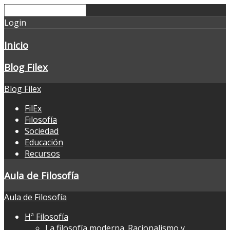
Login
Inicio
Blog Filex
Blog Filex
FilEx
Filosofía
Sociedad
Educación
Recursos
Aula de Filosofía
Aula de Filosofía
Hª Filosofía
La filosofía moderna. Racionalismo y