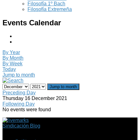
Filosofía 1º Bach
Filosofía Extremeña
Events Calendar
By Year
By Month
By Week
Today
Jump to month
Jump to month
Preceding Day
Thursday 16 December 2021
Following Day
No events were found
Sindicación Blog