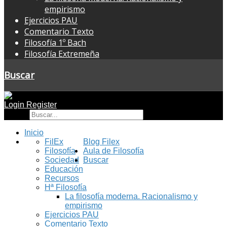
empirismo
Ejercicios PAU
Comentario Texto
Filosofía 1º Bach
Filosofía Extremeña
Buscar
Login
Register
Buscar
Inicio
FilEx
Blog Filex
Filosofía
Aula de Filosofía
Sociedad
Buscar
Educación
Recursos
Hª Filosofía
La filosofía moderna. Racionalismo y
empirismo
Ejercicios PAU
Comentario Texto