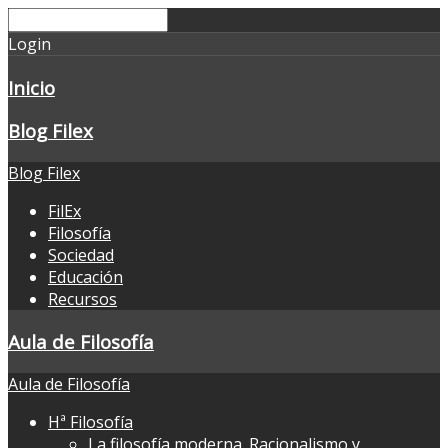
Login
Inicio
Blog Filex
Blog Filex
FilEx
Filosofía
Sociedad
Educación
Recursos
Aula de Filosofía
Aula de Filosofía
Hª Filosofía
La filosofía moderna. Racionalismo y